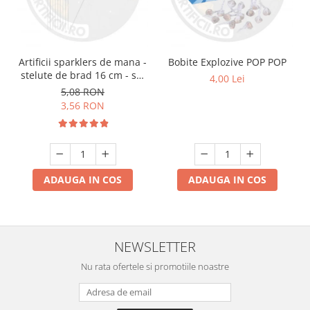
Artificii sparklers de mana -
Bobite Explozive POP POP
stelute de brad 16 cm - set
4,00 Lei
10 buc
5,08 RON
3,56 RON
ADAUGA IN COS
ADAUGA IN COS
NEWSLETTER
Nu rata ofertele si promotiile noastre