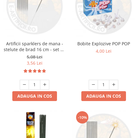
Artificii sparklers de mana -
Bobite Explozive POP POP
stelute de brad 16 cm - set 10
4,00 Lei
buc
5,08 Lei
3,56 Lei
ADAUGA IN COS
ADAUGA IN COS
-10%