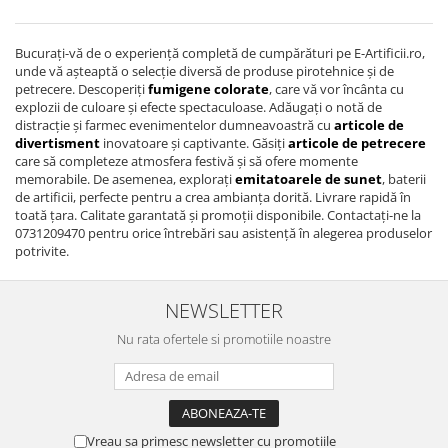
Bucurați-vă de o experiență completă de cumpărături pe E-Artificii.ro,
unde vă așteaptă o selecție diversă de produse pirotehnice și de
petrecere. Descoperiți
fumigene colorate
, care vă vor încânta cu
explozii de culoare și efecte spectaculoase. Adăugați o notă de
distracție și farmec evenimentelor dumneavoastră cu
articole de
divertisment
inovatoare și captivante. Găsiți
articole de petrecere
care să completeze atmosfera festivă și să ofere momente
memorabile. De asemenea, explorați
emitatoarele de sunet
, baterii
de artificii, perfecte pentru a crea ambianța dorită. Livrare rapidă în
toată țara. Calitate garantată și promoții disponibile. Contactați-ne la
0731209470 pentru orice întrebări sau asistență în alegerea produselor
potrivite.
NEWSLETTER
Nu rata ofertele si promotiile noastre
Vreau sa primesc newsletter cu promotiile