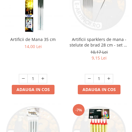
Artificii de Mana 35 cm
Artificii sparklers de mana -
stelute de brad 28 cm - set 10
14,00 Lei
buc
10,17 Lei
9,15 Lei
ADAUGA IN COS
ADAUGA IN COS
-7%