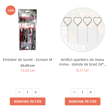
-24%
Emitator de Sunet - Scream M
Artificii sparklers de mana
inima - stelute de brad 24*8
25,00 Lei
cm - set 5 buc
8,27 Lei
19,00 Lei
ADAUGA IN COS
ADAUGA IN COS