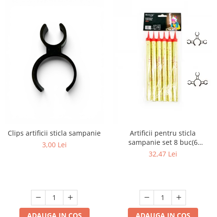
Clips artificii sticla sampanie
Artificii pentru sticla
sampanie set 8 buc(6
3,00 Lei
artificii+2cleme)
32,47 Lei
ADAUGA IN COS
ADAUGA IN COS