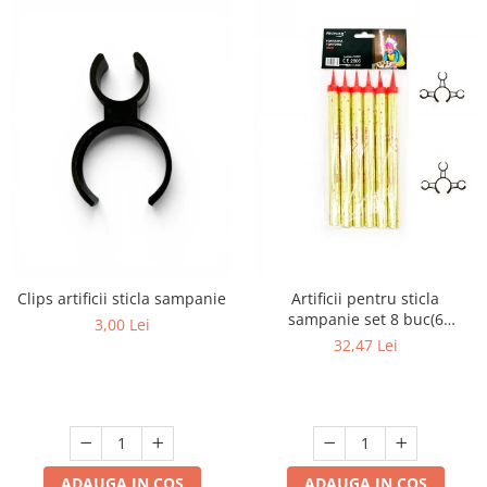
Clips artificii sticla sampanie
Artificii pentru sticla
sampanie set 8 buc(6
3,00 Lei
artificii+2cleme)
32,47 Lei
ADAUGA IN COS
ADAUGA IN COS