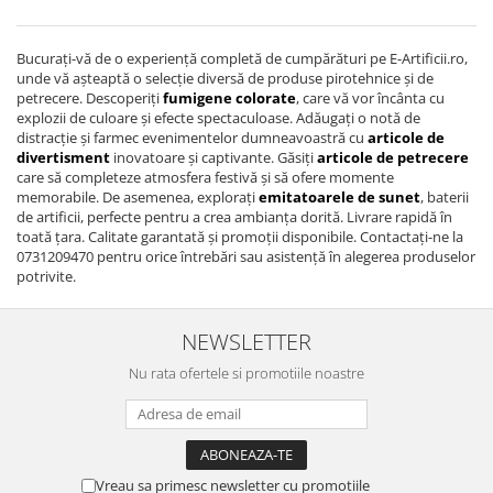
Bucurați-vă de o experiență completă de cumpărături pe E-Artificii.ro,
unde vă așteaptă o selecție diversă de produse pirotehnice și de
petrecere. Descoperiți
fumigene colorate
, care vă vor încânta cu
explozii de culoare și efecte spectaculoase. Adăugați o notă de
distracție și farmec evenimentelor dumneavoastră cu
articole de
divertisment
inovatoare și captivante. Găsiți
articole de petrecere
care să completeze atmosfera festivă și să ofere momente
memorabile. De asemenea, explorați
emitatoarele de sunet
, baterii
de artificii, perfecte pentru a crea ambianța dorită. Livrare rapidă în
toată țara. Calitate garantată și promoții disponibile. Contactați-ne la
0731209470 pentru orice întrebări sau asistență în alegerea produselor
potrivite.
NEWSLETTER
Nu rata ofertele si promotiile noastre
Vreau sa primesc newsletter cu promotiile