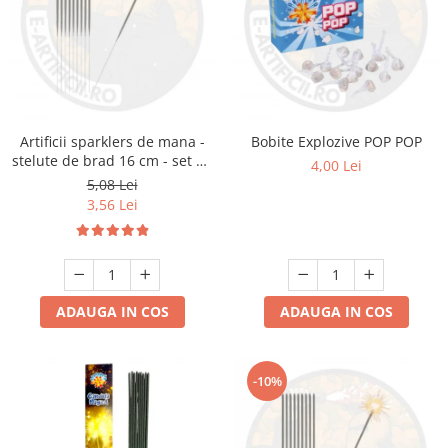
Artificii sparklers de mana -
Bobite Explozive POP POP
stelute de brad 16 cm - set 10
4,00 Lei
buc
5,08 Lei
3,56 Lei
ADAUGA IN COS
ADAUGA IN COS
-10%