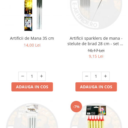
Artificii de Mana 35 cm
Artificii sparklers de mana -
stelute de brad 28 cm - set 10
14,00 Lei
buc
10,17 Lei
9,15 Lei
ADAUGA IN COS
ADAUGA IN COS
-7%