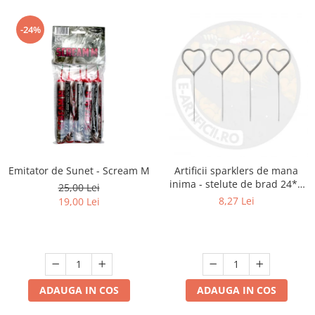
-24%
Emitator de Sunet - Scream M
Artificii sparklers de mana
inima - stelute de brad 24*8
25,00 Lei
cm - set 5 buc
8,27 Lei
19,00 Lei
ADAUGA IN COS
ADAUGA IN COS