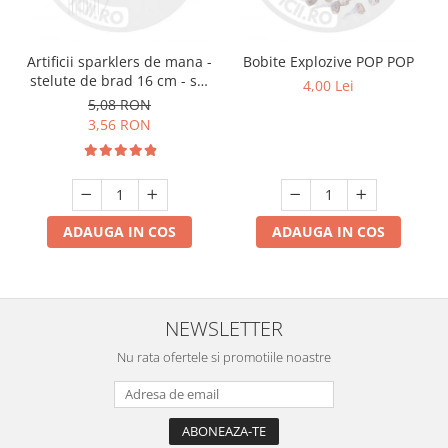
Artificii sparklers de mana -
Bobite Explozive POP POP
stelute de brad 16 cm - set
4,00 Lei
10 buc
5,08 RON
3,56 RON
ADAUGA IN COS
ADAUGA IN COS
NEWSLETTER
Nu rata ofertele si promotiile noastre