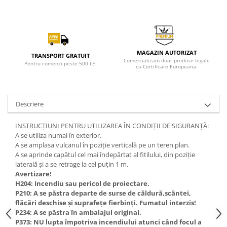
MAGAZIN AUTORIZAT
TRANSPORT GRATUIT
Comercializam doar produse legale
Pentru comenzi peste 500 LEI
cu Certificare Europeana.
Descriere
INSTRUCȚIUNI PENTRU UTILIZAREA ÎN CONDIȚII DE SIGURANȚĂ:
A se utiliza numai în exterior.
A se amplasa vulcanul în poziție verticală pe un teren plan.
A se aprinde capătul cel mai îndepărtat al fitilului, din poziție
laterală și a se retrage la cel puțin 1 m.
Avertizare!
H204: Incendiu sau pericol de proiectare.
P210: A se păstra departe de surse de căldură,scântei,
flăcări deschise și suprafețe fierbinți. Fumatul interzis!
P234: A se păstra în ambalajul original.
P373: NU lupta împotriva incendiului atunci când focul a