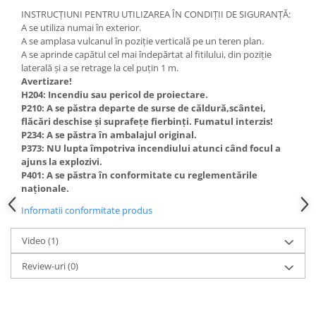
INSTRUCȚIUNI PENTRU UTILIZAREA ÎN CONDIȚII DE SIGURANȚĂ:
A se utiliza numai în exterior.
A se amplasa vulcanul în poziție verticală pe un teren plan.
A se aprinde capătul cel mai îndepărtat al fitilului, din poziție
laterală și a se retrage la cel puțin 1 m.
Avertizare!
H204: Incendiu sau pericol de proiectare.
P210: A se păstra departe de surse de căldură,scântei,
flăcări deschise și suprafețe fierbinți. Fumatul interzis!
P234: A se păstra în ambalajul original.
P373: NU lupta împotriva incendiului atunci când focul a
ajuns la explozivi.
P401: A se păstra în conformitate cu reglementările
naționale.
Informatii conformitate produs
Video
(1)
Review-uri
(0)