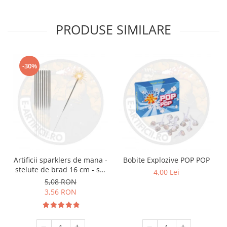
PRODUSE SIMILARE
-30%
Artificii sparklers de mana -
Bobite Explozive POP POP
stelute de brad 16 cm - set
4,00 Lei
10 buc
5,08 RON
3,56 RON