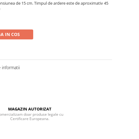
imensiunea de 15 cm. Timpul de ardere este de aproximativ 45
e
A IN COS
informatii
MAGAZIN AUTORIZAT
omercializam doar produse legale cu
Certificare Europeana.