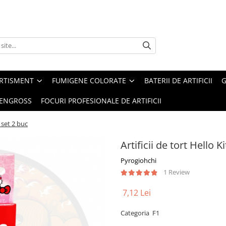
ERTISMENT
FUMIGENE COLORATE
BATERII DE ARTIFICII
G
 ENGROSS
FOCURI PROFESIONALE DE ARTIFICII
- set 2 buc
Artificii de tort Hello K
Pyrogiohchi
1 Review
7,12 Lei
Categoria F1