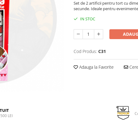
Set de 2 artificii pentru tort cu d
secunde. Ideale pentru eveniment
IN STOC
ADAUG
Cod Produs:
C31
Adauga la Favorite
Cere 
TUIT
C
500 LEI