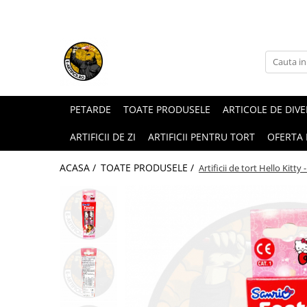
ARTICOLE DE DIVERTISMENT
FUMIGENE COLORATE
GENDER REVEAL
ARTICOLE DE PETRECERE
PETARDE
TOATE PRODUSELE
ARTICOLE DE DIV
ARTIFICII DE ZI
ARTIFICII PENTRU TORT
OFERTA
ACASA /
TOATE PRODUSELE /
Artificii de tort Hello Kitty 
Torte de stadion
Fumigene colorate gender reveal
Artificii de tort
Artificii gender reveal
Artificii sparklers
Baloane gender reveal
Artificii Tort Engros
Confetti / Pudra colorata gender
BALOANE