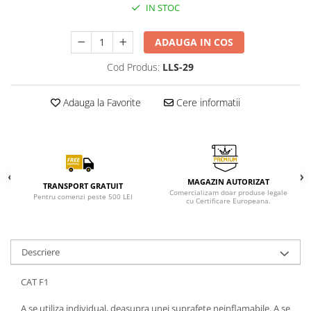
IN STOC
ADAUGA IN COS
Cod Produs:
LLS-29
Adauga la Favorite
Cere informatii
MAGAZIN AUTORIZAT
TRANSPORT GRATUIT
Comercializam doar produse legale
Pentru comenzi peste 500 LEI
cu Certificare Europeana.
Descriere
CAT F1
A se utiliza individual, deasupra unei suprafete neinflamabile. A se