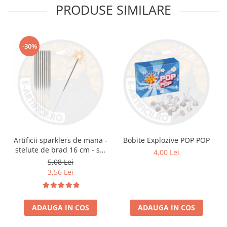
PRODUSE SIMILARE
-30%
Artificii sparklers de mana -
Bobite Explozive POP POP
stelute de brad 16 cm - set
4,00 Lei
10 buc
5,08 Lei
3,56 Lei
ADAUGA IN COS
ADAUGA IN COS