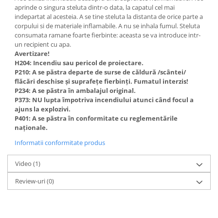
aprinde o singura steluta dintr-o data, la capatul cel mai
indepartat al acesteia. A se tine steluta la distanta de orice parte a
corpului si de materiale inflamabile. A nu se inhala fumul. Steluta
consumata ramane foarte fierbinte: aceasta se va introduce intr-
un recipient cu apa.
Avertizare!
H204: Incendiu sau pericol de proiectare.
P210: A se păstra departe de surse de căldură /scântei/
flăcări deschise și suprafețe fierbinți. Fumatul interzis!
P234: A se păstra în ambalajul original.
P373: NU lupta împotriva incendiului atunci când focul a
ajuns la explozivi.
P401: A se păstra în conformitate cu reglementările
naționale.
Informatii conformitate produs
Video
(1)
Review-uri
(0)