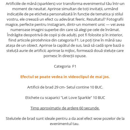
Artificiile de mână (sparklers) vor transforma evenimentul tău într-un
moment de neuitat. Aprinse simultan de toți invitații, urmând
indicațiile de pe eticheta personalizată în funcție de tematica și stilul
vostru, ele creează un efect cu adevărat feeric. Rezultatul? Fotografii
magice, perfecte pentru Instagram, dintr-un moment unic — vei avea
numeroase imagini superbe din care să alegi pe cele de înrămat.
Îndrăgite deopotrivă de copii și de adulți, pot fi folosite și în interior,
fiind articole pirotehnice din categoria F1. Le poți ține în mână sau
atașa de un obiect. Aprinse la capătul de sus, lasă să cadă spre bază o
steluță aurie de artificii; aprinse la mijloc, formează două steluțe care
pornesc în direcții opuse.
Categoria F1
Efectul se poate vedea in videoclipul de mai jos.
Artificii de brad 29 cm- Setul contine 10 BUC.
Etichete cu scaparici "Let Love Sparkle" 10 BUC
Timp aproximativ de ardere 60 secunde.
Stelutele de brad sunt ideale pentru a da acel efect wow pozelor de la
evenimentul tau.