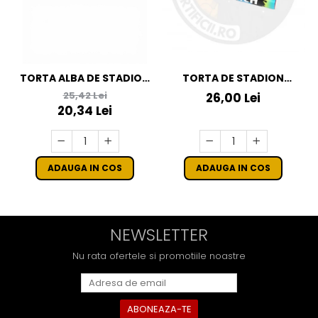
TORTA ALBA DE STADION
TORTA DE STADION
CU STROBOSCOP
CULOAREA ALBASTRA
25,42 Lei
26,00 Lei
20,34 Lei
ADAUGA IN COS
ADAUGA IN COS
NEWSLETTER
Nu rata ofertele si promotiile noastre