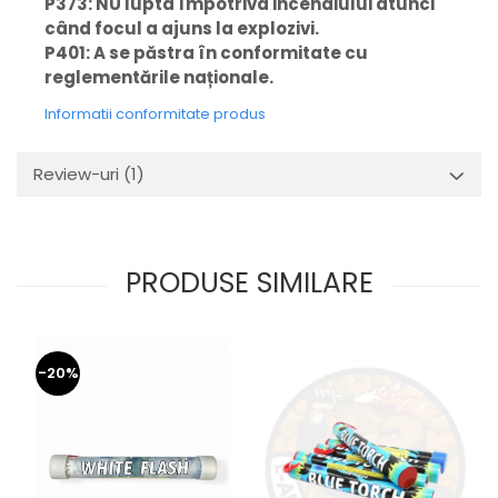
P373: NU lupta împotriva incendiului atunci
când focul a ajuns la explozivi.
P401: A se păstra în conformitate cu
reglementările naționale.
Informatii conformitate produs
Review-uri
(1)
PRODUSE SIMILARE
-20%