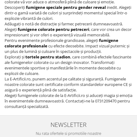
colorate vă vor aduce o atmosferă plină de culoare și emoție.
Descoperiți
fumigene speciale pentru gender reveal
inedit. Alegeți
dintr-o gamă variată de culori și surprindeți momentul special într-o
explozie vibrantă de culori.
Adăugați o notă de distracție și farmec petrecerii dumneavoastră.
Alegeți
fumigene colorate pentru petreceri
, care vor crea un decor
impresionant și vor oferi o experiență vizuală memorabilă.
Pentru evenimente profesionale grandioase, alegeți
fumigene
colorate profesionale
cu efecte deosebite. Impact vizual puternic și
un plus de lumină și culoare în spectacole și producții.
Explorați și
tortele pentru stadion
, care combină efectele fascinante
ale fumigenelor colorate cu un design inovator. Transformați
evenimentele sportive și manifestările în momente deosebite cu
explozii de culoare.
La E-Artificii.ro, punem accentul pe calitate și siguranță. Fumigenele
noastre colorate sunt certificate conform standardelor europene CE și
asigură o experiență plină de satisfacție.
Alegeți fumigenele colorate de la E-Artificii.ro și aduceți magia și emoția
în evenimentele dumneavoastră. Contactați-ne la 0731209470 pentru
consultanță specializată.
NEWSLETTER
Nu rata ofertele si promotiile noastre