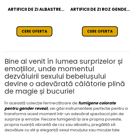
ARTIFICII DE ZI ALBASTRE
ARTIFICII DE ZI ROZ GENDER
GENDER REVEAL - EVANTAI
REVEAL - EVANTAI
CERE OFERTA
CERE OFERTA
Bine ai venit în lumea surprizelor și
emoțiilor, unde momentul
dezvăluirii sexului bebelușului
devine o adevărată călătorie plină
de magie și bucurie!
În această colecție fermecătoare de
fumigene colorate
pentru gender reveal
,
vei găsi instrumentele perfecte pentru a
transforma acest moment într-un adevărat spectacol plin de
surprize și emoție. Fiecare fumigenă își are propria poveste,
propria nuanță vibrantă de roz sau albastru, pregătită să
dezvăluie cu stil și eleganță sexul micuțului sau micuței tale.