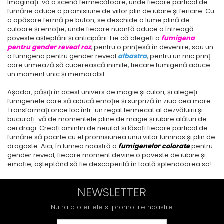
Imaginați-vă o scenă fermecătoare, unde fiecare particol de
fumărie aduce o promisiune de viitor plin de iubire și fericire. Cu
o apăsare fermă pe buton, se deschide o lume plină de
culoare și emoție, unde fiecare nuanță aduce o întreagă
poveste așteptării și anticipării. Fie că alegeți o
fumigena
pentru gender reveal roz
, pentru o prințesă în devenire, sau un
o fumigena pentru gender reveal
albastr
a
, pentru un mic prinț
care urmează să cucerească inimile, fiecare fumigenă aduce
un moment unic și memorabil.
Așadar, pășiți în acest univers de magie și culori, și alegeți
fumigenele care să aducă emoție și surpriză în ziua cea mare.
Transformați orice loc într-un regat fermecat al dezvăluirii și
bucurați-vă de momentele pline de magie și iubire alături de
cei dragi. Creați amintiri de neuitat și lăsați fiecare particol de
fumărie să poarte cu el promisiunea unui viitor luminos și plin de
dragoste. Aici, în lumea noastră a
fumigenelor colorate
pentru
gender reveal, fiecare moment devine o poveste de iubire și
emoție, așteptând să fie descoperită în toată splendoarea sa!
NEWSLETTER
Nu rata ofertele si promotiile noastre