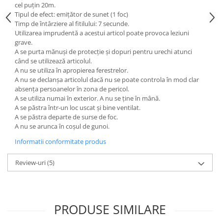
cel puțin 20m.
Tipul de efect: emițător de sunet (1 foc)
Timp de întârziere al fitilului: 7 secunde.
Utilizarea imprudentă a acestui articol poate provoca leziuni
grave.
A se purta mănuși de protecție și dopuri pentru urechi atunci
când se utilizează articolul.
A nu se utiliza în apropierea ferestrelor.
A nu se declanșa articolul dacă nu se poate controla în mod clar
absența persoanelor în zona de pericol.
A se utiliza numai în exterior. A nu se ține în mână.
A se păstra într-un loc uscat și bine ventilat.
A se păstra departe de surse de foc.
A nu se arunca în coșul de gunoi.
Informatii conformitate produs
Review-uri
(5)
PRODUSE SIMILARE