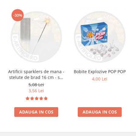
-30%
Artificii sparklers de mana -
Bobite Explozive POP POP
stelute de brad 16 cm - set
4,00 Lei
10 buc
5,08 Lei
3,56 Lei
ADAUGA IN COS
ADAUGA IN COS