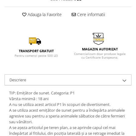
Adauga la Favorite
Cere informatii
MAGAZIN AUTORIZAT
TRANSPORT GRATUIT
Comercializam doar produse legale
Pentru comenzi peste 500 LEI
cu Certificare Europeana.
Descriere
TIP: Emițător de sunet. Categoria: P1
Vârsta minimă : 18 ani
A nu se utiliza acest articol P1 în scopuri de divertisment.
A se utiliza acest emițător de sunet pentru a îndepărta animalele
agresive sau pentru a speria animalele sălbatice de către fermieri
sau vânători.
A se așeza articolul pe teren plan, a se aprinde capul cel mai
îndepărtat al fitilului, din poziția laterală și a se retrage imediat la