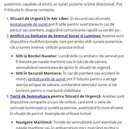
puternice, capabile să emită un sunet puternic și bine direcționat. Pot
fi folosite în diverse contexte:
Situații de Urgență în Aer Liber:
În excursii sau drumeții,
emitatoarele de sunet
pot fi utile pentru avertizarea în caz de
pericol sau pierdere, asigurând comunicarea rapidă cu cei din jur.
Artificii cu Emitator de Semnal Sonor și Luminos
:
Acestea sunt
dispozitive multifuncționale, care pot emite atât sunete puternice,
cât și lumini intense. Utilizări practice includ:
SOS la Bordul Navelor:
Lumânările cu emitator de semnal pot
fi folosite pe navele maritime sau în bărcile de salvare,
semnalizând necesitatea de ajutor în situații de urgență.
SOS în Excursii Montane:
În caz de pierdere sau accident în
munți,
emitatoarele de sunet
pot fi folosite pentru a atrage
atenția echipei de salvare, combinând semnalul sonor și cel
luminos pentru o mai bună vizibilitate.
Tortă de Semnalizare
pentru Situații de Urgență
: Acestea sunt
dispozitive compacte și ușor de utilizat, care emit o serie de
semnale luminoase și sunete puternice, avertizând în mod eficient
în situații de pericol. Exemple de utilizare includ:
Navigare Maritimă:
Tortele de semnalizare sunt esențiale pe
navele maritime sau în ambarcațiuni mici, marcând poziția și