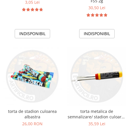
FS5 2g
3,05 Lei
30,50 Lei
INDISPONIBIL
INDISPONIBIL
torta de stadion culoarea
torta metalica de
albastra
semnalizare/ stadion culoarea
rosie 18 ani+
26,00 RON
35,59 Lei