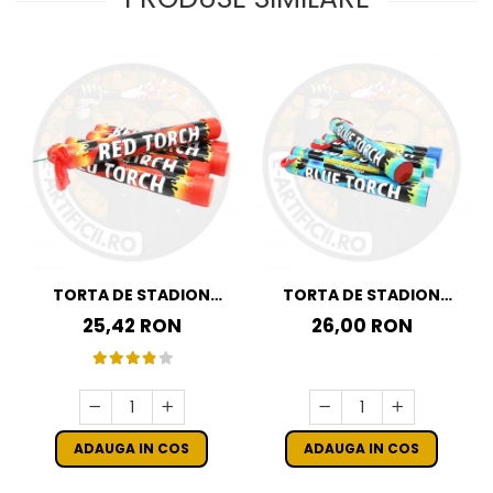
TORTA DE STADION
TORTA DE STADION
CULOAREA ROSIE
CULOAREA ALBASTRA
25,42 RON
26,00 RON
ADAUGA IN COS
ADAUGA IN COS