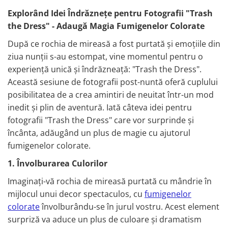
Explorând Idei Îndrăznețe pentru Fotografii "Trash
the Dress" - Adaugă Magia Fumigenelor Colorate
După ce rochia de mireasă a fost purtată și emoțiile din
ziua nunții s-au estompat, vine momentul pentru o
experiență unică și îndrăzneață: "Trash the Dress".
Această sesiune de fotografii post-nuntă oferă cuplului
posibilitatea de a crea amintiri de neuitat într-un mod
inedit și plin de aventură. Iată câteva idei pentru
fotografii "Trash the Dress" care vor surprinde și
încânta, adăugând un plus de magie cu ajutorul
fumigenelor colorate.
1. Învolburarea Culorilor
Imaginați-vă rochia de mireasă purtată cu mândrie în
mijlocul unui decor spectaculos, cu
fumigenelor
colorate
învolburându-se în jurul vostru. Acest element
surpriză va aduce un plus de culoare și dramatism