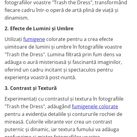
fotografiilor voastre "Trash the Dress", transformând
fiecare cadru într-o operă de artă plină de viață și
dinamism.
2. Efecte de Lumini și Umbre
Utilizați
fumigene
colorate pentru a crea efecte
uimitoare de lumini și umbre în fotografiile voastre
"Trash the Dress". Lumina filtrată prin fum dens va
adăuga o aură misterioasă și fascinantă imaginilor,
oferind un cadru incitant și spectaculos pentru
experiența voastră post-nuntă.
3. Contrast și Textură
Experimentați cu contrastul și textura în fotografiile
"Trash the Dress", adăugând
fumigenele colorate
pentru a evidenția detaliile și contururile rochiei de
mireasă. Culorile vibrante vor crea un contrast
puternic și dinamic, iar textura fumului va adăuga
profunzime și mister fotografiilor voastre,