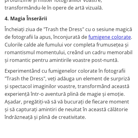
transformându-le în opere de artă vizuală.
4. Magia Înserării
Încheiați ziua de "Trash the Dress" cu o sesiune magică
de fotografii la apus, înconjurată de
fumigene colorate
.
Culorile calde ale fumului vor completa frumusețea și
romantismul momentului, creând un cadru memorabil
și romantic pentru amintirile voastre post-nuntă.
Experimentând cu fumigenelor colorate în fotografii
"Trash the Dress", veți adăuga un element de surpriză
și spectacol imaginilor voastre, transformând această
experiență într-o aventură plină de magie și emoție.
Așadar, pregătiți-vă să vă bucurați de fiecare moment
și să capturați amintiri de neuitat în această călătorie
îndrăzneață și plină de creativitate.