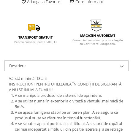
Adauga la Favorite
Cere informatii
MAGAZIN AUTORIZAT
TRANSPORT GRATUIT
Comercializam doar produse legale
Pentru comenzi peste 500 LEI
cu Certificare Europeana.
Descriere
Vârstă minimă: 18 ani
INSTRUCȚIUNI PENTRU UTILIZAREA ÎN CONDIȚII DE SIGURANȚĂ:
A NU SE INHALA FUMUL!
A se manipula produsul de sistemul de aprindere.
A se utiliza numai în exterior la o viteză a vântului mai mică de
5m/s.
A se așeza fumigena stabil pe un teren plan. A se asigura că
produsul nu se va răsturna în timpul funcționării.
A se scoate capacul portocaliu al fitilului. A se aprinde capătul
cel mai indepărtat al fitilului, din poziție laterală și a se retrage