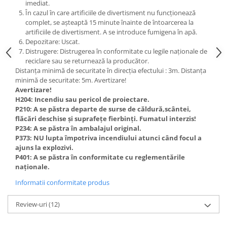
imediat.
În cazul în care artificiile de divertisment nu funcționează
complet, se așteaptă 15 minute înainte de întoarcerea la
artificiile de divertisment. A se introduce fumigena în apă.
Depozitare: Uscat.
Distrugere: Distrugerea în conformitate cu legile naționale de
reciclare sau se returnează la producător.
Distanța minimă de securitate în direcția efectului : 3m. Distanța
minimă de securitate: 5m. Avertizare!
Avertizare!
H204: Incendiu sau pericol de proiectare.
P210: A se păstra departe de surse de căldură,scântei,
flăcări deschise și suprafețe fierbinți. Fumatul interzis!
P234: A se păstra în ambalajul original.
P373: NU lupta împotriva incendiului atunci când focul a
ajuns la explozivi.
P401: A se păstra în conformitate cu reglementările
naționale.
Informatii conformitate produs
Review-uri
(12)