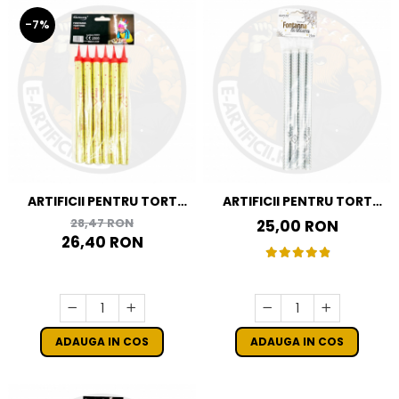
-7%
ARTIFICII PENTRU TORT
ARTIFICII PENTRU TORT
AURII 18 CM SET 6 BUC
ARGINTII 25 CM SET 4 BUC
28,47 RON
25,00 RON
26,40 RON
ADAUGA IN COS
ADAUGA IN COS