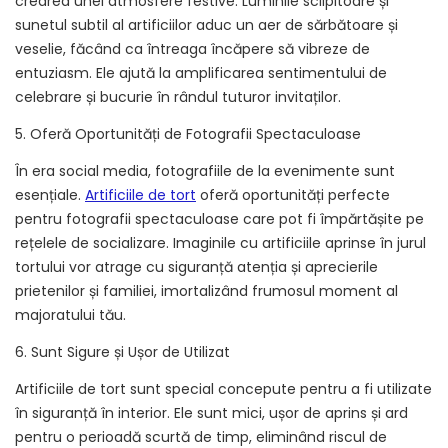
crearea unei atmosfere festive. Luminile sclipitoare și
sunetul subtil al artificiilor aduc un aer de sărbătoare și
veselie, făcând ca întreaga încăpere să vibreze de
entuziasm. Ele ajută la amplificarea sentimentului de
celebrare și bucurie în rândul tuturor invitaților.
5. Oferă Oportunități de Fotografii Spectaculoase
În era social media, fotografiile de la evenimente sunt
esențiale.
Artificiile de tort
oferă oportunități perfecte
pentru fotografii spectaculoase care pot fi împărtășite pe
rețelele de socializare. Imaginile cu artificiile aprinse în jurul
tortului vor atrage cu siguranță atenția și aprecierile
prietenilor și familiei, imortalizând frumosul moment al
majoratului tău.
6. Sunt Sigure și Ușor de Utilizat
Artificiile de tort sunt special concepute pentru a fi utilizate
în siguranță în interior. Ele sunt mici, ușor de aprins și ard
pentru o perioadă scurtă de timp, eliminând riscul de