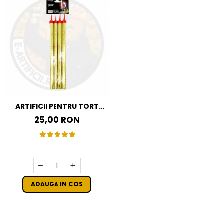
ARTIFICII PENTRU TORT
AURII 25 CM SET 4 BUC
25,00 RON
ADAUGA IN COS