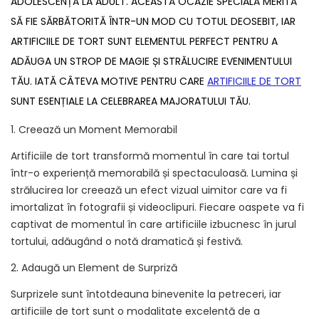
ADOLESCENȚĂ LA ADULT. ACEASTĂ OCAZIE SPECIALĂ MERITĂ
SĂ FIE SĂRBĂTORITĂ ÎNTR-UN MOD CU TOTUL DEOSEBIT, IAR
ARTIFICIILE DE TORT SUNT ELEMENTUL PERFECT PENTRU A
ADĂUGA UN STROP DE MAGIE ȘI STRĂLUCIRE EVENIMENTULUI
TĂU. IATĂ CÂTEVA MOTIVE PENTRU CARE
ARTIFICIILE DE TORT
SUNT ESENȚIALE LA CELEBRAREA MAJORATULUI TĂU.
1. Creează un Moment Memorabil
Artificiile de tort transformă momentul în care tai tortul
într-o experiență memorabilă și spectaculoasă. Lumina și
strălucirea lor creează un efect vizual uimitor care va fi
imortalizat în fotografii și videoclipuri. Fiecare oaspete va fi
captivat de momentul în care artificiile izbucnesc în jurul
tortului, adăugând o notă dramatică și festivă.
2. Adaugă un Element de Surpriză
Surprizele sunt întotdeauna binevenite la petreceri, iar
artificiile de tort sunt o modalitate excelentă de a