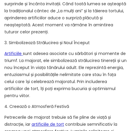
surprinde și încânta invitații. Când toată lumea se așteaptă
la tradiționalul cântec de „La mulți ani” și la tăierea tortului,
aprinderea artificiilor aduce o surpriză plăcută și
neașteptată. Acest moment va rămâne în amintirea
tuturor celor prezenți.
3. Simbolizează Strălucirea și Noul Început
Artificiile
sunt adesea asociate cu sărbători și momente de
triumf. La majorat, ele simbolizează strălucirea tinereții și un
nou început în viața tânărului adult. Ele reprezintă energia,
entuziasmul și posibilitățile nelimitate care stau în fața
celui care își celebrează majoratul. Prin includerea
artificiilor de tort, îți poți exprima bucuria și optimismul
pentru viitor.
4. Creează o Atmosferă Festivă
Petrecerile de majorat trebuie să fie pline de viață și
distracție, iar
artificiile de tort
contribuie semnificativ la