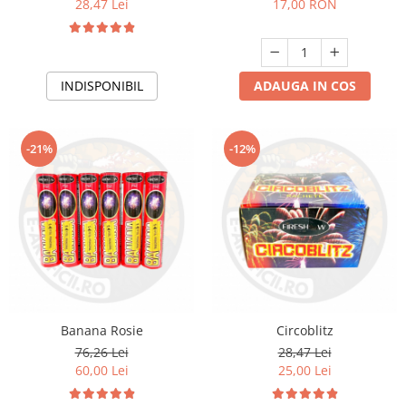
28,47 Lei
17,00 RON
INDISPONIBIL
ADAUGA IN COS
-21%
-12%
Banana Rosie
Circoblitz
76,26 Lei
28,47 Lei
60,00 Lei
25,00 Lei