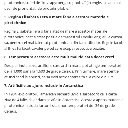
pirotehnice, suferi de “kovtapyroergasoiphobia” (in engleza) sau, mai
usor de pronuntat, de pirotehnofobie.
5. Regina Elisabeta I era o mare fana a acestor materiale
pirotehnice
Regina Elisabeta I era o fana atat de mare a acestor materiale
pirotehnice incat a creat pozitia de “Maestrul Focului Angliei” la curtea
sa, pentru cel mai talentat pirotehnician din tara. Ulterior, Regele Iacob
al II-lea l-a facut cavaler pe cel care ocupa respectiva pozitie.
6. Temperatura acestora este mult mai ridicata decat crezi
Desi par inofensive, artificiile care ard in mana pot atinge temperaturi
de la 1.000 pana la 1.600 de grade Celsius. Prin urmare, mare atentie
atunci cand le aprinzi, ca sa eviti accidentarea ta si a celor din jur!
7. Artificiile au ajuns inclusiv in Antarctica
In 1934, exploratorul american Richard Byrd a sarbatorit ca la carte
ziua de 4 iulie, chiar daca se afla in Antarctica. Acesta a aprins materiale
pirotehnice in ciuda furtunii si a unor temperaturi de -34 de grade
Celsius.