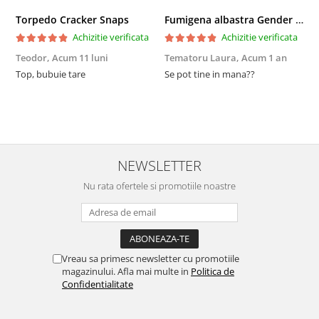
Torpedo Cracker Snaps
Fumigena albastra Gender Reveal - Boy or Girl
Achizitie verificata
Achizitie verificata
Teodor,
Acum 11 luni
Tematoru Laura,
Acum 1 an
c
Top, bubuie tare
Se pot tine in mana??
c
NEWSLETTER
Nu rata ofertele si promotiile noastre
Vreau sa primesc newsletter cu promotiile
magazinului. Afla mai multe in
Politica de
Confidentialitate