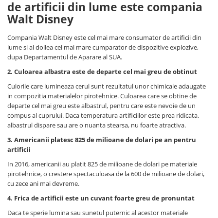
de
artificii
din lume este compania
Walt Disney
Compania Walt Disney este cel mai mare consumator de artificii din
lume si al doilea cel mai mare cumparator de dispozitive explozive,
dupa Departamentul de Aparare al SUA.
2. Culoarea albastra este de departe cel mai greu de obtinut
Culorile care lumineaza cerul sunt rezultatul unor chimicale adaugate
in compozitia materialelor pirotehnice. Culoarea care se obtine de
departe cel mai greu este albastrul, pentru care este nevoie de un
compus al cuprului. Daca temperatura artificiilor este prea ridicata,
albastrul dispare sau are o nuanta stearsa, nu foarte atractiva.
3. Americanii platesc 825 de milioane de dolari pe an pentru
artificii
In 2016, americanii au platit 825 de milioane de dolari pe materiale
pirotehnice, o crestere spectaculoasa de la 600 de milioane de dolari,
cu zece ani mai devreme.
4. Frica de artificii este un cuvant foarte greu de pronuntat
Daca te sperie lumina sau sunetul puternic al acestor materiale