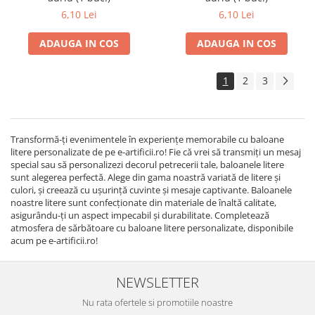
6,10 Lei
6,10 Lei
ADAUGA IN COS
ADAUGA IN COS
1
2
3
Transformă-ți evenimentele în experiențe memorabile cu baloane
litere personalizate de pe e-artificii.ro! Fie că vrei să transmiți un mesaj
special sau să personalizezi decorul petrecerii tale, baloanele litere
sunt alegerea perfectă. Alege din gama noastră variată de litere și
culori, și creează cu ușurință cuvinte și mesaje captivante. Baloanele
noastre litere sunt confecționate din materiale de înaltă calitate,
asigurându-ți un aspect impecabil și durabilitate. Completează
atmosfera de sărbătoare cu baloane litere personalizate, disponibile
acum pe e-artificii.ro!
NEWSLETTER
Nu rata ofertele si promotiile noastre