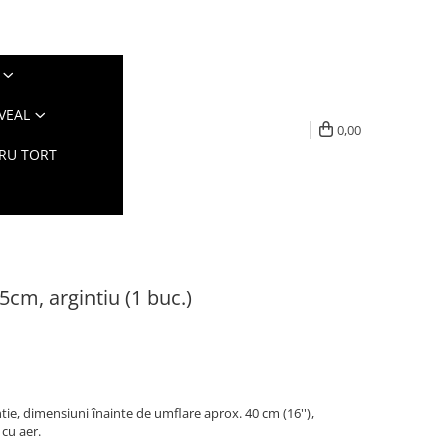
VEAL
0,00
TRU TORT
 35cm, argintiu (1 buc.)
gintie, dimensiuni înainte de umflare aprox. 40 cm (16''),
 cu aer.