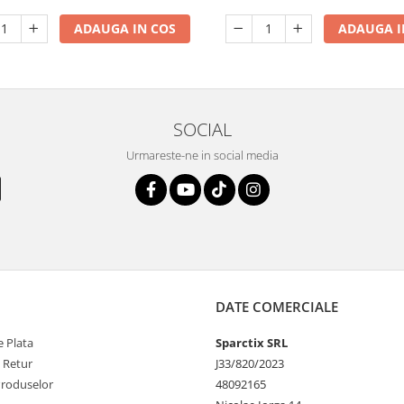
ADAUGA IN COS
ADAUGA I
SOCIAL
Urmareste-ne in social media
DATE COMERCIALE
 Plata
Sparctix SRL
e Retur
J33/820/2023
Produselor
48092165