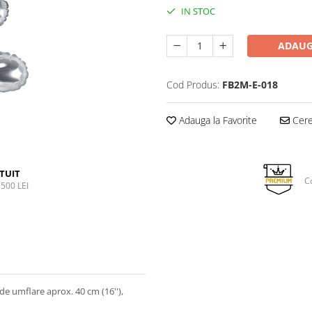
IN STOC
ADAUG
Cod Produs:
FB2M-E-018
Adauga la Favorite
Cere 
TUIT
C
500 LEI
e de umflare aprox. 40 cm (16''),