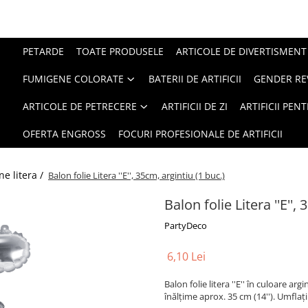
PETARDE
TOATE PRODUSELE
ARTICOLE DE DIVERTISMENT
FUMIGENE COLORATE
BATERII DE ARTIFICII
GENDER RE
ARTICOLE DE PETRECERE
ARTIFICII DE ZI
ARTIFICII PEN
OFERTA ENGROSS
FOCURI PROFESIONALE DE ARTIFICII
ne litera /
Balon folie Litera ''E'', 35cm, argintiu (1 buc.)
Balon folie Litera ''E'',
PartyDeco
6,10 Lei
Balon folie litera ''E'' în culoare ar
înălțime aprox. 35 cm (14''). Umflați