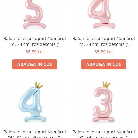
Balon folie cu suport Numărul
Balon folie cu suport Numărul
"5", 84 cm, roz deschis (1
"4", 84 cm, roz deschis (1
pachet / 1 buc.)
pachet / 1 buc.)
35,59 Lei
35,59 Lei
ADAUGA IN COS
ADAUGA IN COS
Balon folie cu suport Numărul
Balon folie cu suport Numărul
"4", 84 cm, albastru cer (1
"3", 84 cm, roz deschis (1