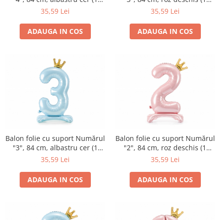
pachet / 1 buc.)
pachet / 1 buc.)
35,59 Lei
35,59 Lei
ADAUGA IN COS
ADAUGA IN COS
Balon folie cu suport Numărul
Balon folie cu suport Numărul
"3", 84 cm, albastru cer (1
"2", 84 cm, roz deschis (1
pachet / 1 buc.)
pachet / 1 buc.)
35,59 Lei
35,59 Lei
ADAUGA IN COS
ADAUGA IN COS