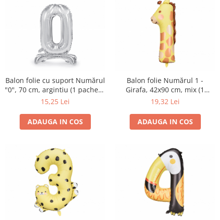
Balon folie cu suport Numărul
Balon folie Numărul 1 -
"0", 70 cm, argintiu (1 pachet /
Girafa, 42x90 cm, mix (1
1 buc.)
pachet / 1 buc.)
15,25 Lei
19,32 Lei
ADAUGA IN COS
ADAUGA IN COS