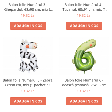
Balon folie Numărul 3 -
Balon folie Numărul 4 -
Ghepardul, 68x98 cm, mix (1
Tucanul, 68x91 cm, mix (1
pachet / 1 buc.)
pachet / 1 buc.)
19,32 Lei
19,32 Lei
ADAUGA IN COS
ADAUGA IN COS
Balon folie Numărul 5 - Zebra,
Balon folie Numărul 6 -
68x98 cm, mix (1 pachet / 1
Broască țestoasă, 75x96 cm,
buc.)
mix (1 pachet / 1 buc.)
19,32 Lei
19,32 Lei
ADAUGA IN COS
ADAUGA IN COS