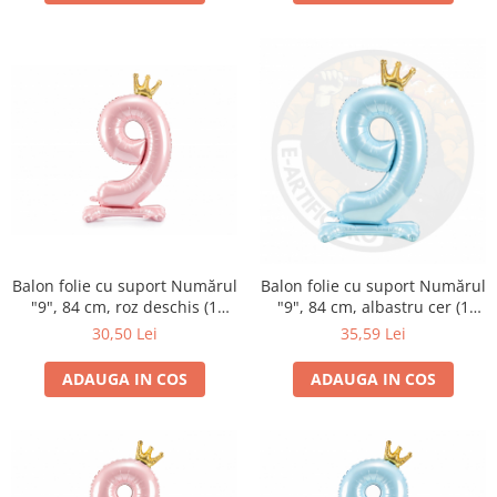
Balon folie cu suport Numărul
Balon folie cu suport Numărul
"9", 84 cm, roz deschis (1
"9", 84 cm, albastru cer (1
pachet / 1 buc.)
pachet / 1 buc.)
30,50 Lei
35,59 Lei
ADAUGA IN COS
ADAUGA IN COS