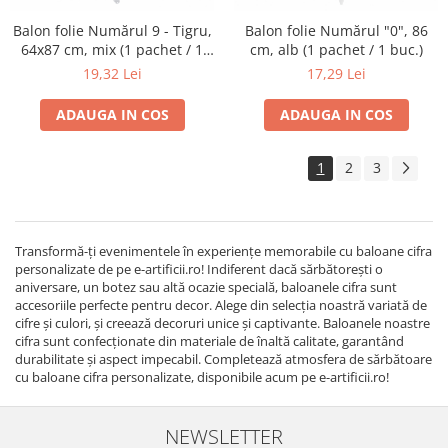
Balon folie Numărul 9 - Tigru,
Balon folie Numărul "0", 86
64x87 cm, mix (1 pachet / 1
cm, alb (1 pachet / 1 buc.)
buc.)
19,32 Lei
17,29 Lei
ADAUGA IN COS
ADAUGA IN COS
1
2
3
Transformă-ți evenimentele în experiențe memorabile cu baloane cifra
personalizate de pe e-artificii.ro! Indiferent dacă sărbătorești o
aniversare, un botez sau altă ocazie specială, baloanele cifra sunt
accesoriile perfecte pentru decor. Alege din selecția noastră variată de
cifre și culori, și creează decoruri unice și captivante. Baloanele noastre
cifra sunt confecționate din materiale de înaltă calitate, garantând
durabilitate și aspect impecabil. Completează atmosfera de sărbătoare
cu baloane cifra personalizate, disponibile acum pe e-artificii.ro!
NEWSLETTER