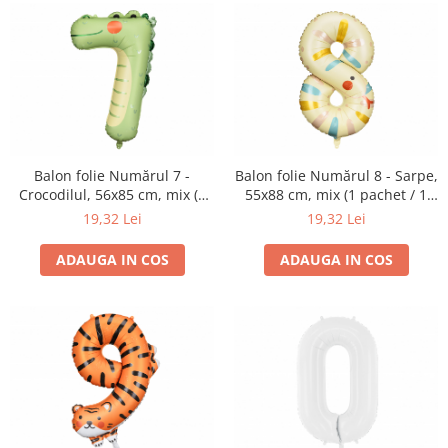
Balon folie Numărul 7 -
Balon folie Numărul 8 - Sarpe,
Crocodilul, 56x85 cm, mix (1
55x88 cm, mix (1 pachet / 1
pachet / 1 buc.)
buc.)
19,32 Lei
19,32 Lei
ADAUGA IN COS
ADAUGA IN COS