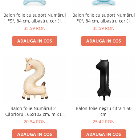
Balon folie cu suport Numărul
Balon folie cu suport Numărul
"5", 84 cm, albastru cer (1
"0", 84 cm, albastru cer (1
pachet / 1 buc.)
pachet / 1 buc.)
35,59 RON
35,59 RON
ADAUGA IN COS
ADAUGA IN COS
Balon folie Numărul 2 -
Balon folie negru cifra 1 50
Căpriorul, 65x102 cm, mix (1
cm
pachet / 1 buc.)
20,34 RON
25,42 RON
ADAUGA IN COS
ADAUGA IN COS