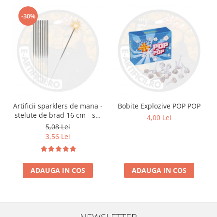
-30%
Artificii sparklers de mana -
Bobite Explozive POP POP
stelute de brad 16 cm - set
4,00 Lei
10 buc
5,08 Lei
3,56 Lei
ADAUGA IN COS
ADAUGA IN COS