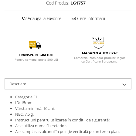
Cod Produs:
LG1757
Adauga la Favorite
Cere informatii
MAGAZIN AUTORIZAT
TRANSPORT GRATUIT
Comercializam doar produse legale
Pentru comenzi peste 500 LEI
cu Certificare Europeana.
Descriere
Categoria F1.
ID: 15mm.
Vârsta minimă: 16 ani.
NEC. 7.5 g.
Instrucțiuni pentru utilizarea în condiții de siguranță:
A se utiliza numai în exterior.
A se amplasa vulcanul în poziție verticală pe un teren plan.