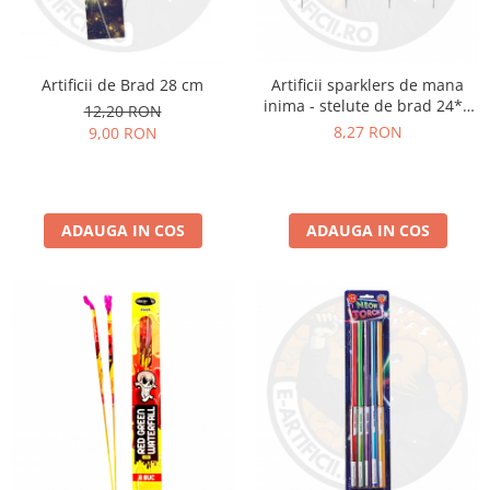
Artificii de Brad 28 cm
Artificii sparklers de mana
inima - stelute de brad 24*8
12,20 RON
cm - set 5 buc
8,27 RON
9,00 RON
ADAUGA IN COS
ADAUGA IN COS