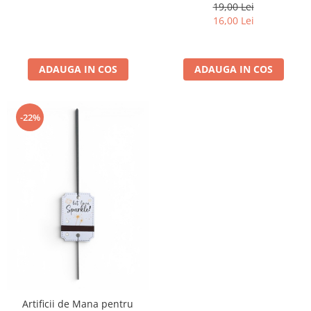
CRACKLING 6 buc
19,00 Lei
16,00 Lei
ADAUGA IN COS
ADAUGA IN COS
-22%
Artificii de Mana pentru