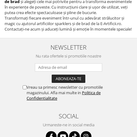
de brad
și alegeți cele mai potrivite pentru a transforma evenimentele
în experiențe de poveste. Cu instrucțiuni clare și ușor de utilizat, veți
putea crea efecte spectaculoase și pline de bucurie.
Transformați fiecare eveniment într-unul cu adevărat strălucitor și
magic cu ajutorul artificiilor sparklers și de brad de la E-Artificii.ro.
Contactați-ne acum și aduceți lumină și emoție în momentele speciale!
NEWSLETTER
Nu rata ofertele si promotiile noastre
Vreau sa primesc newsletter cu promotiile
magazinului. Afla mai multe in
Politica de
Confidentialitate
SOCIAL
Urmareste-ne in social media