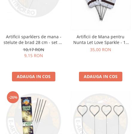
Artificii sparklers de mana -
Artificii de Mana pentru
stelute de brad 28 cm - set 10
Nunta Let Love Sparkle - 10
buc
bucati
10,17 RON
35,00 RON
9,15 RON
ADAUGA IN COS
ADAUGA IN COS
-26%