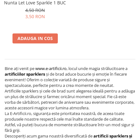
Nunta Let Love Sparkle 1 BUC
4,50 RON
3,50 RON
ADAUGA IN COS
Bine ați venit pe
www.e-artificii.ro
, locul unde magia strălucitoare a
artificiilor sparklers
și de brad aduce bucurie și emoție în fiecare
eveniment! Oferim o colecție variată de produse sigure și
spectaculoase, perfecte pentru a crea momente de neuitat.
Artificiile sparklers și cele de brad sunt alegerea ideală pentru a adăuga
un plus de strălucire și farmec oricărui moment special. Fie că este
vorba de sărbători, petreceri de aniversare sau evenimente corporate,
aceste accesorii magice vor lumina atmosfera.
La E-Artificii.ro, siguranța este prioritatea noastră, de aceea toate
produsele noastre respectă cele mai înalte standarde de calitate.
Astfel, vă puteți bucura de momente strălucitoare într-un mod sigur și
fără griji.
Descoperiți acum gama noastră diversificată de
artificii sparklers și