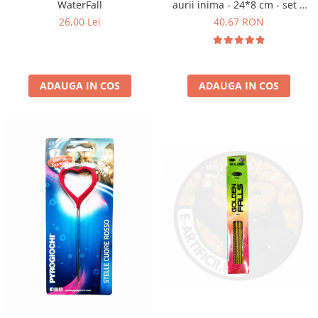
WaterFall
aurii inima - 24*8 cm - set 5
buc
26,00 Lei
40,67 RON
ADAUGA IN COS
ADAUGA IN COS