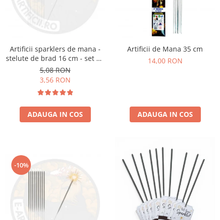
Artificii sparklers de mana -
Artificii de Mana 35 cm
stelute de brad 16 cm - set 10
14,00 RON
buc
5,08 RON
3,56 RON
ADAUGA IN COS
ADAUGA IN COS
-10%