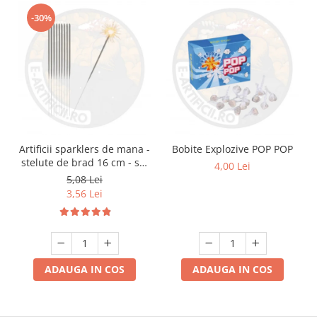
-30%
Artificii sparklers de mana -
Bobite Explozive POP POP
stelute de brad 16 cm - set
4,00 Lei
10 buc
5,08 Lei
3,56 Lei
ADAUGA IN COS
ADAUGA IN COS