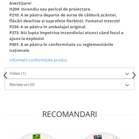
Avertizare!
H204: Incendiu sau pericol de proiectare.
P210: A se păstra departe de surse de căldură,scântei,
flăcări deschise și suprafețe fierbinți. Fumatul interzis!
P234: A se păstra în ambalajul original.
P373: NU lupta împotriva incendiului atunci când focul a
ajuns la explozivi.
P401: A se păstra în conformitate cu reglementările
naționale.
Informatii conformitate produs
Video
(1)
Review-uri
(0)
RECOMANDARI