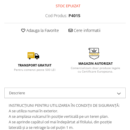
STOC EPUIZAT
Cod Produs:
P4015
Adauga la Favorite
Cere informatii
MAGAZIN AUTORIZAT
TRANSPORT GRATUIT
Comercializam doar produse legale
Pentru comenzi peste 500 LEI
cu Certificare Europeana.
Descriere
INSTRUCȚIUNI PENTRU UTILIZAREA ÎN CONDIȚII DE SIGURANȚĂ:
A se utiliza numai în exterior.
A se amplasa vulcanul în poziție verticală pe un teren plan.
A se aprinde capătul cel mai îndepărtat al fitilului, din poziție
laterală și a se retrage la cel puțin 1 m.