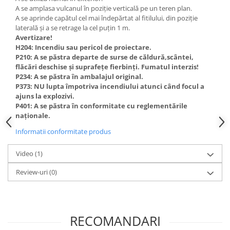
A se amplasa vulcanul în poziție verticală pe un teren plan.
A se aprinde capătul cel mai îndepărtat al fitilului, din poziție
laterală și a se retrage la cel puțin 1 m.
Avertizare!
H204: Incendiu sau pericol de proiectare.
P210: A se păstra departe de surse de căldură,scântei,
flăcări deschise și suprafețe fierbinți. Fumatul interzis!
P234: A se păstra în ambalajul original.
P373: NU lupta împotriva incendiului atunci când focul a
ajuns la explozivi.
P401: A se păstra în conformitate cu reglementările
naționale.
Informatii conformitate produs
Video
(1)
Review-uri
(0)
RECOMANDARI