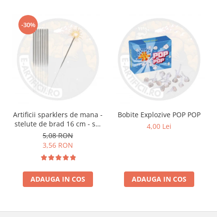
-30%
Artificii sparklers de mana -
Bobite Explozive POP POP
stelute de brad 16 cm - set
4,00 Lei
10 buc
5,08 RON
3,56 RON
ADAUGA IN COS
ADAUGA IN COS