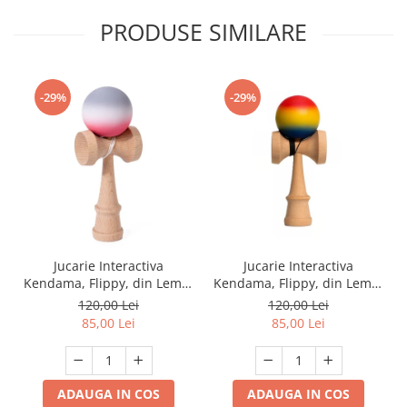
PRODUSE SIMILARE
-29%
-29%
Jucarie Interactiva
Jucarie Interactiva
Kendama, Flippy, din Lemn,
Kendama, Flippy, din Lemn,
18 cm, Joc de Indemanare
18 cm, Joc de Indemanare
120,00 Lei
120,00 Lei
pentru Copii si Adulti,
pentru Copii si Adulti,
85,00 Lei
85,00 Lei
Model Gradient 9,
Model Gradient 8, Rosu/
Rosu/Alb/Gri
Galben/ Albastru
ADAUGA IN COS
ADAUGA IN COS