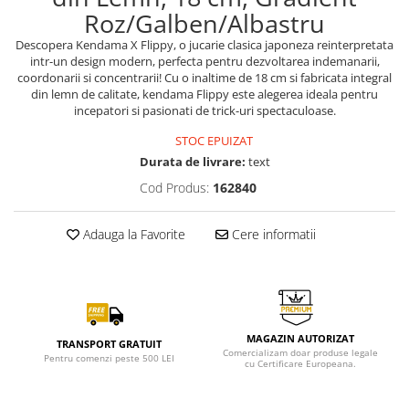
Roz/Galben/Albastru
Descopera Kendama X Flippy, o jucarie clasica japoneza reinterpretata
intr-un design modern, perfecta pentru dezvoltarea indemanarii,
coordonarii si concentrarii! Cu o inaltime de 18 cm si fabricata integral
din lemn de calitate, kendama Flippy este alegerea ideala pentru
incepatori si pasionati de trick-uri spectaculoase.
STOC EPUIZAT
Durata de livrare:
text
Cod Produs:
162840
Adauga la Favorite
Cere informatii
MAGAZIN AUTORIZAT
TRANSPORT GRATUIT
Comercializam doar produse legale
Pentru comenzi peste 500 LEI
cu Certificare Europeana.