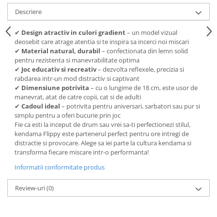
Descriere
✔
Design atractiv in culori gradient
– un model vizual
deosebit care atrage atentia si te inspira sa incerci noi miscari
✔
Material natural, durabil
– confectionata din lemn solid
pentru rezistenta si manevrabilitate optima
✔
Joc educativ si recreativ
– dezvolta reflexele, precizia si
rabdarea intr-un mod distractiv si captivant
✔
Dimensiune potrivita
– cu o lungime de 18 cm, este usor de
manevrat, atat de catre copii, cat si de adulti
✔
Cadoul ideal
– potrivita pentru aniversari, sarbatori sau pur si
simplu pentru a oferi bucurie prin joc
Fie ca esti la inceput de drum sau vrei sa-ti perfectionezi stilul,
kendama Flippy este partenerul perfect pentru ore intregi de
distractie si provocare. Alege sa iei parte la cultura kendama si
transforma fiecare miscare intr-o performanta!
Informatii conformitate produs
Review-uri
(0)