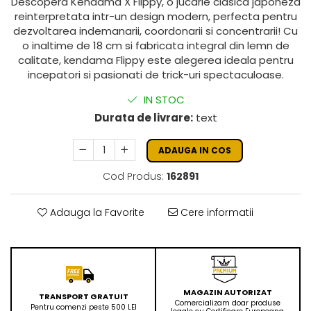
Descopera Kendama X Flippy, o jucarie clasica japoneza
reinterpretata intr-un design modern, perfecta pentru
dezvoltarea indemanarii, coordonarii si concentrarii! Cu
o inaltime de 18 cm si fabricata integral din lemn de
calitate, kendama Flippy este alegerea ideala pentru
incepatori si pasionati de trick-uri spectaculoase.
IN STOC
Durata de livrare:
text
ADAUGA IN COS
Cod Produs:
162891
Adauga la Favorite
Cere informatii
MAGAZIN AUTORIZAT
TRANSPORT GRATUIT
Comercializam doar produse
Pentru comenzi peste 500 LEI