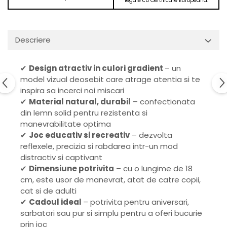
legale cu Certificare Europeana.
Descriere
✔
Design atractiv in culori gradient
– un
model vizual deosebit care atrage atentia si te
inspira sa incerci noi miscari
✔
Material natural, durabil
– confectionata
din lemn solid pentru rezistenta si
manevrabilitate optima
✔
Joc educativ si recreativ
– dezvolta
reflexele, precizia si rabdarea intr-un mod
distractiv si captivant
✔
Dimensiune potrivita
– cu o lungime de 18
cm, este usor de manevrat, atat de catre copii,
cat si de adulti
✔
Cadoul ideal
– potrivita pentru aniversari,
sarbatori sau pur si simplu pentru a oferi bucurie
prin joc