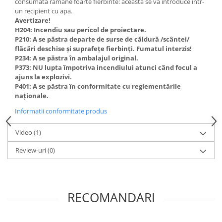
consumata ramane foarte fierbinte: aceasta se va introduce intr-
un recipient cu apa.
Avertizare!
H204: Incendiu sau pericol de proiectare.
P210: A se păstra departe de surse de căldură /scântei/
flăcări deschise și suprafețe fierbinți. Fumatul interzis!
P234: A se păstra în ambalajul original.
P373: NU lupta împotriva incendiului atunci când focul a
ajuns la explozivi.
P401: A se păstra în conformitate cu reglementările
naționale.
Informatii conformitate produs
Video
(1)
Review-uri
(0)
RECOMANDARI