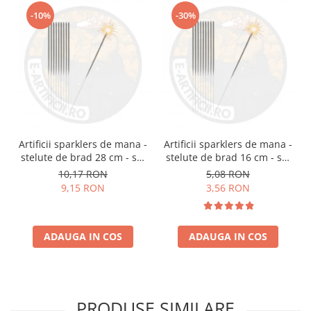
-10%
-30%
Artificii sparklers de mana -
Artificii sparklers de mana -
stelute de brad 28 cm - set
stelute de brad 16 cm - set
10 buc
10 buc
10,17 RON
5,08 RON
9,15 RON
3,56 RON
ADAUGA IN COS
ADAUGA IN COS
PRODUSE SIMILARE