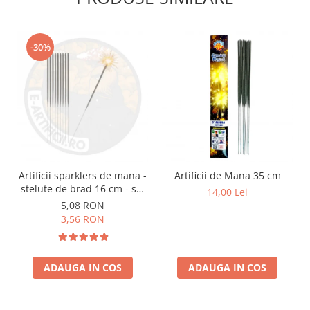
-30%
Artificii sparklers de mana -
Artificii de Mana 35 cm
stelute de brad 16 cm - set
14,00 Lei
10 buc
5,08 RON
3,56 RON
ADAUGA IN COS
ADAUGA IN COS