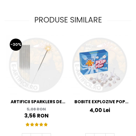
PRODUSE SIMILARE
-30%
ARTIFICII SPARKLERS DE
BOBITE EXPLOZIVE POP
MANA - STELUTE DE BRAD
POP
5,08 RON
4,00 Lei
16 CM - SET 10 BUC
3,56 RON