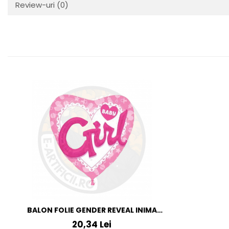
Review-uri
(0)
BALON FOLIE GENDER REVEAL INIMA
BABY GIRL 85 X 80 CM
20,34 Lei