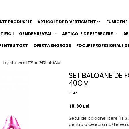
ATE PRODUSELE
ARTICOLE DE DIVERTISMENT
FUMIGENE
TIFICII
GENDER REVEAL
ARTICOLE DE PETRECERE
AR
I PENTRU TORT
OFERTA ENGROSS
FOCURI PROFESIONALE DE 
baby shower IT'S A GIRL 40CM
SET BALOANE DE F
40CM
BSM
18,30 Lei
Setul de baloane litere "IT'S
pentru a celebra nașterea 