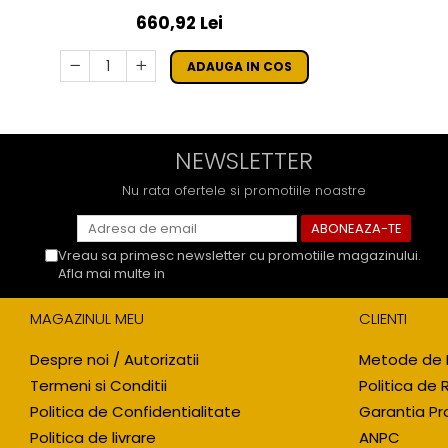
GENDER REVEAL - 6 L
660,92 Lei
ADAUGA IN COS
NEWSLETTER
Nu rata ofertele si promotiile noastre
Vreau sa primesc newsletter cu promotiile magazinului.
Afla mai multe in
Politica de Confidentialitate
MAGAZINUL MEU
CLIENTI
Despre noi / Autorizatii
Metode de 
Termeni si Conditii
Politica de 
Politica de Confidentialitate
Garantia Pr
Politica de livrare
ANPC