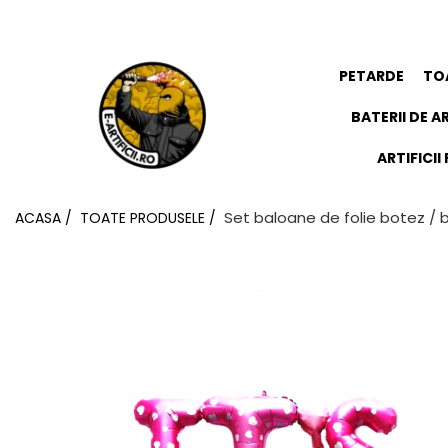
ARTICOLE DE DIVERTISMENT
FUMIGENE COLORATE
GENDER REVEAL
ARTICOLE DE PETRECERE
PETARDE
TO
BATERII DE AR
ARTIFICI
Set baloane de folie botez / 
ACASA /
TOATE PRODUSELE /
Torte de stadion
Fumigene colorate gender
Artificii de tort
reveal
Artificii sparklers
Artificii gender reveal
Artificii Tort Engros
Baloane gender reveal
BALOANE