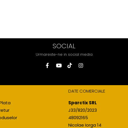
SOCIAL
Urmareste-ne in social media
DATE COMERCIALE
Plata
Sparctix SRL
Retur
J33/820/2023
oduselor
48092165
Nicolae Iorga 14