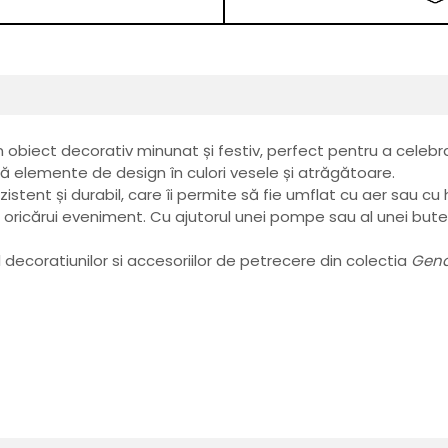
un obiect decorativ minunat și festiv, perfect pentru a celeb
ă elemente de design în culori vesele și atrăgătoare.
istent și durabil, care îi permite să fie umflat cu aer sau 
icărui eveniment. Cu ajutorul unei pompe sau al unei butelii 
decoratiunilor si accesoriilor de petrecere din colectia
Gend