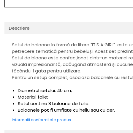
Descriere
Setul de baloane în formă de litere "IT'S A GIRL" este 
petrecere tematică pentru bebeluși. Acest set prezint
Setul de bloane este confecționat dintr-un material rez
vizuală impresionantă, adăugând atmosferă și bucurie or
făcându-l gata pentru utilizare.
Pentru un setup complet, asociaza baloanele cu restul 
Diametrul setului: 40 cm;
Material: folie;
Setul contine 8 baloane de folie.
Baloanele pot fi umflate cu heliu sau cu aer.
Informatii conformitate produs