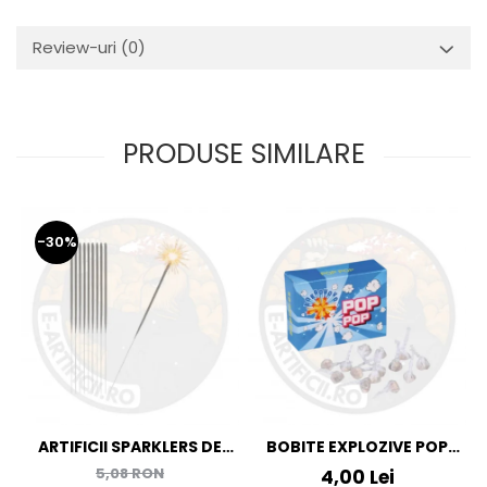
Review-uri
(0)
PRODUSE SIMILARE
-30%
ARTIFICII SPARKLERS DE
BOBITE EXPLOZIVE POP
MANA - STELUTE DE BRAD
POP
5,08 RON
4,00 Lei