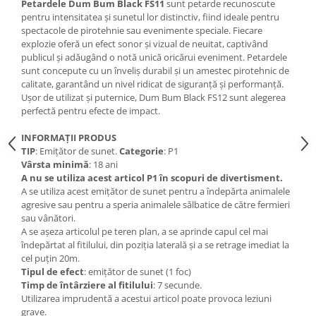
Petardele Dum Bum Black FS11
sunt petarde recunoscute
pentru intensitatea și sunetul lor distinctiv, fiind ideale pentru
spectacole de pirotehnie sau evenimente speciale. Fiecare
explozie oferă un efect sonor și vizual de neuitat, captivând
publicul și adăugând o notă unică oricărui eveniment. Petardele
sunt concepute cu un înveliș durabil și un amestec pirotehnic de
calitate, garantând un nivel ridicat de siguranță și performanță.
Ușor de utilizat și puternice, Dum Bum Black FS12 sunt alegerea
perfectă pentru efecte de impact.
INFORMAȚII PRODUS
TIP
: Emițător de sunet.
Categorie
: P1
Vârsta minimă
: 18 ani
A nu se utiliza acest articol P1 în scopuri de divertisment.
A se utiliza acest emițător de sunet pentru a îndepărta animalele
agresive sau pentru a speria animalele sălbatice de către fermieri
sau vânători.
A se așeza articolul pe teren plan, a se aprinde capul cel mai
îndepărtat al fitilului, din poziția laterală și a se retrage imediat la
cel puțin 20m.
Tipul de efect
: emițător de sunet (1 foc)
Timp de întârziere al fitilului
: 7 secunde.
Utilizarea imprudentă a acestui articol poate provoca leziuni
grave.