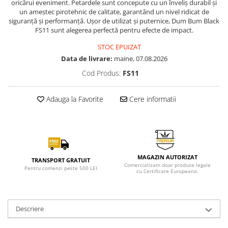
oricărui eveniment. Petardele sunt concepute cu un înveliș durabil și
un amestec pirotehnic de calitate, garantând un nivel ridicat de
siguranță și performanță. Ușor de utilizat și puternice, Dum Bum Black
FS11 sunt alegerea perfectă pentru efecte de impact.
STOC EPUIZAT
Data de livrare:
maine, 07.08.2026
Cod Produs:
FS11
Adauga la Favorite
Cere informatii
MAGAZIN AUTORIZAT
TRANSPORT GRATUIT
Comercializam doar produse legale
Pentru comenzi peste 500 LEI
cu Certificare Europeana.
Descriere