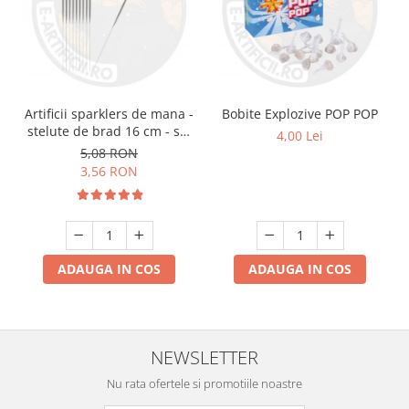
Artificii sparklers de mana -
Bobite Explozive POP POP
stelute de brad 16 cm - set
4,00 Lei
10 buc
5,08 RON
3,56 RON
ADAUGA IN COS
ADAUGA IN COS
NEWSLETTER
Nu rata ofertele si promotiile noastre