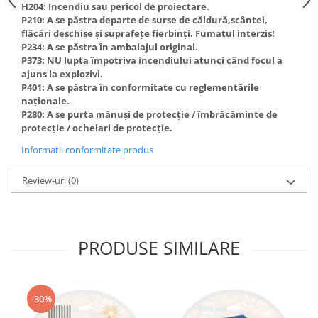
H204: Incendiu sau pericol de proiectare.
P210: A se păstra departe de surse de căldură,scântei,
flăcări deschise și suprafețe fierbinți. Fumatul interzis!
P234: A se păstra în ambalajul original.
P373: NU lupta împotriva incendiului atunci când focul a
ajuns la explozivi.
P401: A se păstra în conformitate cu reglementările
naționale.
P280: A se purta mănuși de protecție / îmbrăcăminte de
protecție / ochelari de protecție.
Informatii conformitate produs
Review-uri
(0)
PRODUSE SIMILARE
-30%