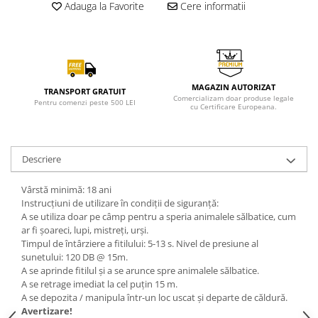
Adauga la Favorite
Cere informatii
MAGAZIN AUTORIZAT
TRANSPORT GRATUIT
Comercializam doar produse legale
Pentru comenzi peste 500 LEI
cu Certificare Europeana.
Descriere
Vârstă minimă: 18 ani
Instrucțiuni de utilizare în condiții de siguranță:
A se utiliza doar pe câmp pentru a speria animalele sălbatice, cum
ar fi șoareci, lupi, mistreți, urși.
Timpul de întârziere a fitilului: 5-13 s. Nivel de presiune al
sunetului: 120 DB @ 15m.
A se aprinde fitilul și a se arunce spre animalele sălbatice.
A se retrage imediat la cel puțin 15 m.
A se depozita / manipula într-un loc uscat și departe de căldură.
Avertizare!