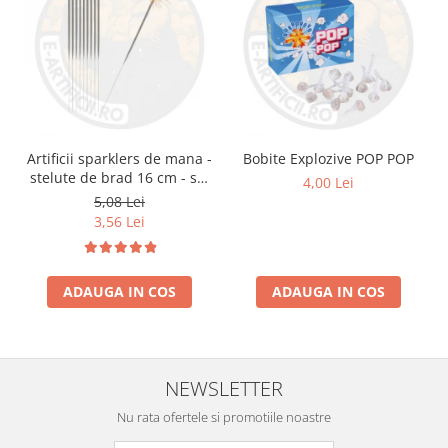
Artificii sparklers de mana -
Bobite Explozive POP POP
stelute de brad 16 cm - set
4,00 Lei
10 buc
5,08 Lei
3,56 Lei
ADAUGA IN COS
ADAUGA IN COS
NEWSLETTER
Nu rata ofertele si promotiile noastre