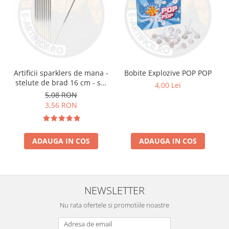
Artificii sparklers de mana -
Bobite Explozive POP POP
stelute de brad 16 cm - set
4,00 Lei
10 buc
5,08 RON
3,56 RON
ADAUGA IN COS
ADAUGA IN COS
NEWSLETTER
Nu rata ofertele si promotiile noastre