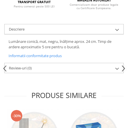
MAGAZIN AUTORIZAT
TRANSPORT GRATUIT
Comercializam doar produse legale
Pentru comenzi peste 500 LEI
cu Certificare Europeana.
Descriere
Lumânare conică, mat, negru, înălțime aprox. 24 cm. Timp de
ardere aproximativ 5 ore pentru o bucată.
Informatii conformitate produs
Review-uri
(0)
PRODUSE SIMILARE
-30%