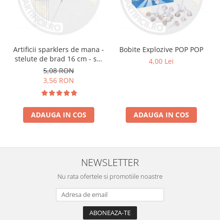
Artificii sparklers de mana -
Bobite Explozive POP POP
stelute de brad 16 cm - set
4,00 Lei
10 buc
5,08 RON
3,56 RON
ADAUGA IN COS
ADAUGA IN COS
NEWSLETTER
Nu rata ofertele si promotiile noastre