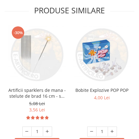
PRODUSE SIMILARE
-30%
Artificii sparklers de mana -
Bobite Explozive POP POP
stelute de brad 16 cm - set
4,00 Lei
10 buc
5,08 Lei
3,56 Lei