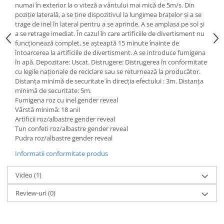
numai în exterior la o viteză a vântului mai mică de 5m/s. Din
poziție laterală, a se ține dispozitivul la lungimea brațelor și a se
trage de inel în lateral pentru a se aprinde. A se amplasa pe sol și
a se retrage imediat. În cazul în care artificiile de divertisment nu
funcționează complet, se așteaptă 15 minute înainte de
întoarcerea la artificiile de divertisment. A se introduce fumigena
în apă. Depozitare: Uscat. Distrugere: Distrugerea în conformitate
cu legile naționale de reciclare sau se returnează la producător.
Distanța minimă de securitate în direcția efectului : 3m. Distanța
minimă de securitate: 5m.
Fumigena roz cu inel gender reveal
Vârstă minimă: 18 aniI
Artificii roz/albastre gender reveal
Tun confeti roz/albastre gender reveal
Pudra roz/albastre gender reveal
Informatii conformitate produs
Video
(1)
Review-uri
(0)