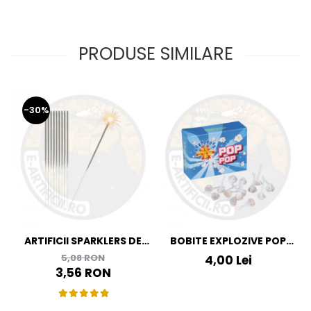
PRODUSE SIMILARE
-30%
ARTIFICII SPARKLERS DE
BOBITE EXPLOZIVE POP
MANA - STELUTE DE BRAD
POP
5,08 RON
4,00 Lei
16 CM - SET 10 BUC
3,56 RON