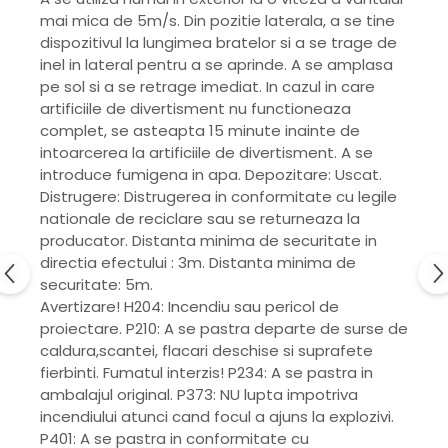
mai mica de 5m/s. Din pozitie laterala, a se tine
dispozitivul la lungimea bratelor si a se trage de
inel in lateral pentru a se aprinde. A se amplasa
pe sol si a se retrage imediat. In cazul in care
artificiile de divertisment nu functioneaza
complet, se asteapta 15 minute inainte de
intoarcerea la artificiile de divertisment. A se
introduce fumigena in apa. Depozitare: Uscat.
Distrugere: Distrugerea in conformitate cu legile
nationale de reciclare sau se returneaza la
producator. Distanta minima de securitate in
directia efectului : 3m. Distanta minima de
securitate: 5m.
Avertizare! H204: Incendiu sau pericol de
proiectare. P210: A se pastra departe de surse de
caldura,scantei, flacari deschise si suprafete
fierbinti. Fumatul interzis! P234: A se pastra in
ambalajul original. P373: NU lupta impotriva
incendiului atunci cand focul a ajuns la explozivi.
P401: A se pastra in conformitate cu