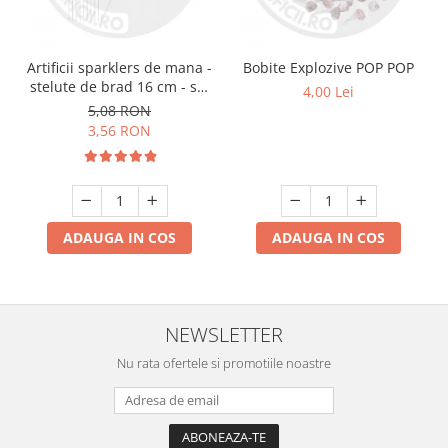
Artificii sparklers de mana -
Bobite Explozive POP POP
stelute de brad 16 cm - set
4,00 Lei
10 buc
5,08 RON
3,56 RON
ADAUGA IN COS
ADAUGA IN COS
NEWSLETTER
Nu rata ofertele si promotiile noastre