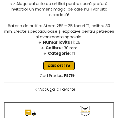
👉 Alege bateriile de artificii pentru seară și oferă
invitaților un moment magic, pe care nu-l vor uita
niciodată!
Baterie de artificii Storm 25F – 25 focuri T1, calibru 30
mm. Efecte spectaculoase și explozive pentru petreceri
și evenimente speciale.
🔹
Număr lovituri:
25
🔹
Calibru:
30 mm
🔹
Categorie:
T1
CERE OFERTA
Cod Produs:
FS719
Adauga la Favorite