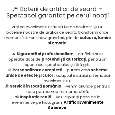
🎆 Baterii de artificii de seară –
Spectacol garantat pe cerul nopții
Vrei ca evenimentul tău să fie de neuitat? 🌙 Cu
bateriile noastre de artificii de seară, transformi orice
moment într-un show grandios, plin de
culoare, lumini
și emoție
.
🔥
Siguranță și profesionalism
– artificiile sunt
operate doar de
pirotehniști autorizați
, pentru un
spectacol spectaculos și fără griji.
🎨
Personalizare completă
– putem crea
scheme
unice de efecte și culori
, adaptate stilului și tematicii
evenimentului.
🌍
Servicii în toată România
– venim oriunde pentru a
face petrecerea ta memorabilă.
📲
Inspirație reală
– vezi clipuri și poze de la
evenimente pe Instagram:
Artificii Evenimente
Suceava
.