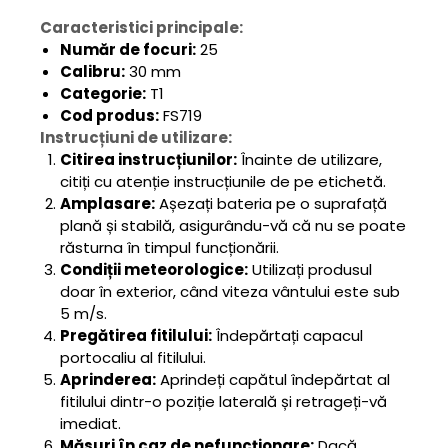
Caracteristici principale:
Număr de focuri:
25
Calibru:
30 mm
Categorie:
T1
Cod produs:
FS719
Instrucțiuni de utilizare:
Citirea instrucțiunilor:
Înainte de utilizare,
citiți cu atenție instrucțiunile de pe etichetă.
Amplasare:
Așezați bateria pe o suprafață
plană și stabilă, asigurându-vă că nu se poate
răsturna în timpul funcționării.
Condiții meteorologice:
Utilizați produsul
doar în exterior, când viteza vântului este sub
5 m/s.
Pregătirea fitilului:
Îndepărtați capacul
portocaliu al fitilului.
Aprinderea:
Aprindeți capătul îndepărtat al
fitilului dintr-o poziție laterală și retrageți-vă
imediat.
Măsuri în caz de nefuncționare:
Dacă