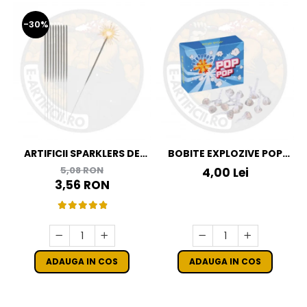
-30%
ARTIFICII SPARKLERS DE
BOBITE EXPLOZIVE POP
MANA - STELUTE DE BRAD
POP
5,08 RON
4,00 Lei
16 CM - SET 10 BUC
3,56 RON
ADAUGA IN COS
ADAUGA IN COS