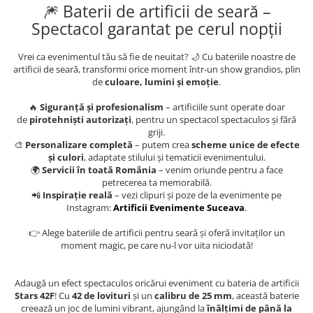
🎆 Baterii de artificii de seară –
Spectacol garantat pe cerul nopții
Vrei ca evenimentul tău să fie de neuitat? 🌙 Cu bateriile noastre de
artificii de seară, transformi orice moment într-un show grandios, plin
de
culoare, lumini și emoție
.
🔥
Siguranță și profesionalism
– artificiile sunt operate doar
de
pirotehniști autorizați
, pentru un spectacol spectaculos și fără
griji.
🎨
Personalizare completă
– putem crea
scheme unice de efecte
și culori
, adaptate stilului și tematicii evenimentului.
🌍
Servicii în toată România
– venim oriunde pentru a face
petrecerea ta memorabilă.
📲
Inspirație reală
– vezi clipuri și poze de la evenimente pe
Instagram:
Artificii Evenimente Suceava
.
👉 Alege bateriile de artificii pentru seară și oferă invitaților un
moment magic, pe care nu-l vor uita niciodată!
Adaugă un efect spectaculos oricărui eveniment cu bateria de artificii
Stars 42F
! Cu
42 de lovituri
și un
calibru de 25 mm
, această baterie
creează un joc de lumini vibrant, ajungând la
înălțimi de până la