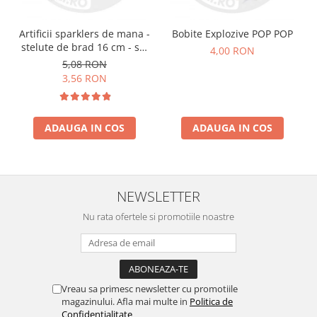
Artificii sparklers de mana -
Bobite Explozive POP POP
stelute de brad 16 cm - set
4,00 RON
10 buc
5,08 RON
3,56 RON
ADAUGA IN COS
ADAUGA IN COS
NEWSLETTER
Nu rata ofertele si promotiile noastre
Vreau sa primesc newsletter cu promotiile
magazinului. Afla mai multe in
Politica de
Confidentialitate