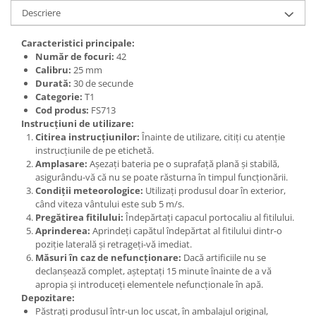
Descriere
Caracteristici principale:
Număr de focuri:
42
Calibru:
25 mm
Durată:
30 de secunde
Categorie:
T1
Cod produs:
FS713
Instrucțiuni de utilizare:
Citirea instrucțiunilor:
Înainte de utilizare, citiți cu atenție
instrucțiunile de pe etichetă.
Amplasare:
Așezați bateria pe o suprafață plană și stabilă,
asigurându-vă că nu se poate răsturna în timpul funcționării.
Condiții meteorologice:
Utilizați produsul doar în exterior,
când viteza vântului este sub 5 m/s.
Pregătirea fitilului:
Îndepărtați capacul portocaliu al fitilului.
Aprinderea:
Aprindeți capătul îndepărtat al fitilului dintr-o
poziție laterală și retrageți-vă imediat.
Măsuri în caz de nefuncționare:
Dacă artificiile nu se
declanșează complet, așteptați 15 minute înainte de a vă
apropia și introduceți elementele nefuncționale în apă.
Depozitare:
Păstrați produsul într-un loc uscat, în ambalajul original,