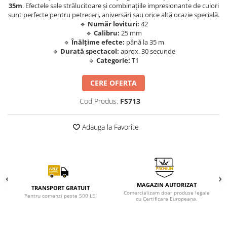
35m
. Efectele sale strălucitoare și combinațiile impresionante de culori
sunt perfecte pentru petreceri, aniversări sau orice altă ocazie specială.
🔹
Număr lovituri:
42
🔹
Calibru:
25 mm
🔹
Înălțime efecte:
până la 35 m
🔹
Durată spectacol:
aprox. 30 secunde
🔹
Categorie:
T1
CERE OFERTA
Cod Produs:
FS713
Adauga la Favorite
MAGAZIN AUTORIZAT
TRANSPORT GRATUIT
Comercializam doar produse legale
Pentru comenzi peste 500 LEI
cu Certificare Europeana.