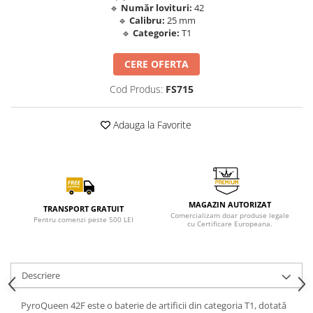
🔹
Număr lovituri:
42
🔹
Calibru:
25 mm
🔹
Categorie:
T1
CERE OFERTA
Cod Produs:
FS715
Adauga la Favorite
MAGAZIN AUTORIZAT
TRANSPORT GRATUIT
Comercializam doar produse legale
Pentru comenzi peste 500 LEI
cu Certificare Europeana.
Descriere
PyroQueen 42F este o baterie de artificii din categoria T1, dotată