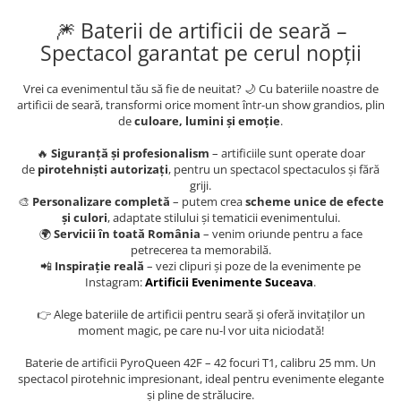
🎆 Baterii de artificii de seară –
Spectacol garantat pe cerul nopții
Vrei ca evenimentul tău să fie de neuitat? 🌙 Cu bateriile noastre de
artificii de seară, transformi orice moment într-un show grandios, plin
de
culoare, lumini și emoție
.
🔥
Siguranță și profesionalism
– artificiile sunt operate doar
de
pirotehniști autorizați
, pentru un spectacol spectaculos și fără
griji.
🎨
Personalizare completă
– putem crea
scheme unice de efecte
și culori
, adaptate stilului și tematicii evenimentului.
🌍
Servicii în toată România
– venim oriunde pentru a face
petrecerea ta memorabilă.
📲
Inspirație reală
– vezi clipuri și poze de la evenimente pe
Instagram:
Artificii Evenimente Suceava
.
👉 Alege bateriile de artificii pentru seară și oferă invitaților un
moment magic, pe care nu-l vor uita niciodată!
Baterie de artificii PyroQueen 42F – 42 focuri T1, calibru 25 mm. Un
spectacol pirotehnic impresionant, ideal pentru evenimente elegante
și pline de strălucire.