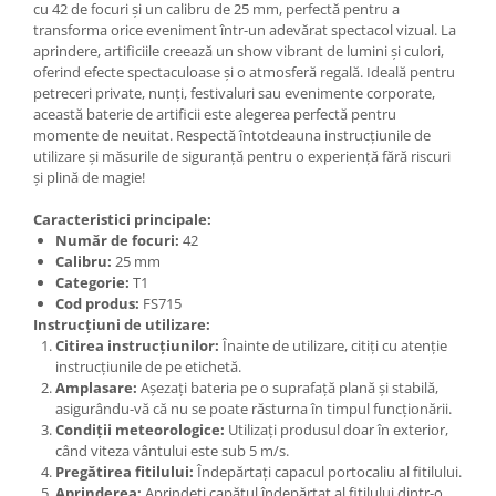
cu 42 de focuri și un calibru de 25 mm, perfectă pentru a
transforma orice eveniment într-un adevărat spectacol vizual. La
aprindere, artificiile creează un show vibrant de lumini și culori,
oferind efecte spectaculoase și o atmosferă regală. Ideală pentru
petreceri private, nunți, festivaluri sau evenimente corporate,
această baterie de artificii este alegerea perfectă pentru
momente de neuitat. Respectă întotdeauna instrucțiunile de
utilizare și măsurile de siguranță pentru o experiență fără riscuri
și plină de magie!
Caracteristici principale:
Număr de focuri:
42
Calibru:
25 mm
Categorie:
T1
Cod produs:
FS715
Instrucțiuni de utilizare:
Citirea instrucțiunilor:
Înainte de utilizare, citiți cu atenție
instrucțiunile de pe etichetă.
Amplasare:
Așezați bateria pe o suprafață plană și stabilă,
asigurându-vă că nu se poate răsturna în timpul funcționării.
Condiții meteorologice:
Utilizați produsul doar în exterior,
când viteza vântului este sub 5 m/s.
Pregătirea fitilului:
Îndepărtați capacul portocaliu al fitilului.
Aprinderea:
Aprindeți capătul îndepărtat al fitilului dintr-o