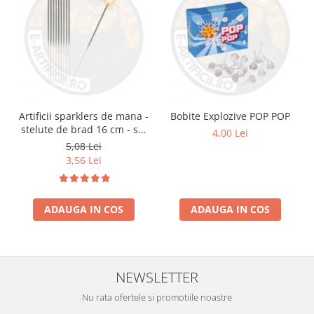
Artificii sparklers de mana -
Bobite Explozive POP POP
stelute de brad 16 cm - set
4,00 Lei
10 buc
5,08 Lei
3,56 Lei
ADAUGA IN COS
ADAUGA IN COS
NEWSLETTER
Nu rata ofertele si promotiile noastre