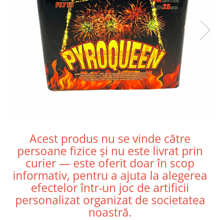
Acest produs nu se vinde către
persoane fizice și nu este livrat prin
curier — este oferit doar în scop
informativ, pentru a ajuta la alegerea
efectelor într-un joc de artificii
personalizat organizat de societatea
noastră.