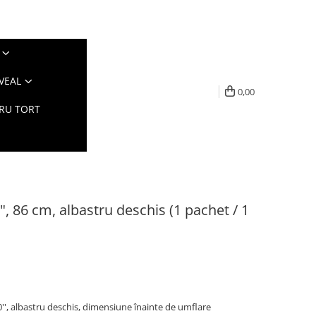
VEAL
0,00
TRU TORT
, 86 cm, albastru deschis (1 pachet / 1
0'', albastru deschis, dimensiune înainte de umflare