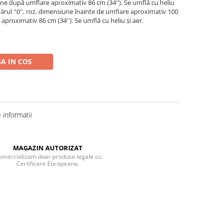
ne după umflare aproximativ 86 cm (34''). Se umflă cu heliu
mărul ''0'', roz, dimensiune înainte de umflare aproximativ 100
proximativ 86 cm (34''). Se umflă cu heliu și aer.
A IN COS
informatii
MAGAZIN AUTORIZAT
omercializam doar produse legale cu
Certificare Europeana.