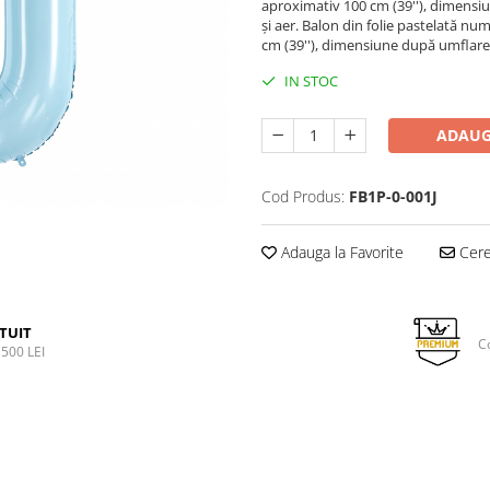
aproximativ 100 cm (39''), dimensiu
și aer. Balon din folie pastelată nu
cm (39''), dimensiune după umflare a
IN STOC
ADAUG
Cod Produs:
FB1P-0-001J
Adauga la Favorite
Cere 
TUIT
C
500 LEI