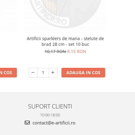
m
Artificii sparklers de mana - stelute de
Artificii 
brad 28 cm - set 10 buc
10,17 RON
9,15 RON
N COS
ADAUGA IN COS
SUPORT CLIENTI
10:00-18:00
contact@e-artificii.ro