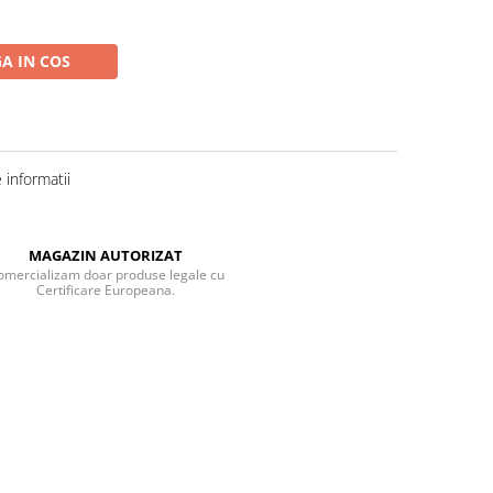
A IN COS
informatii
MAGAZIN AUTORIZAT
omercializam doar produse legale cu
Certificare Europeana.