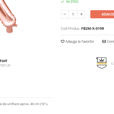
IN STOC
ADAUG
Cod Produs:
FB2M-X-019R
Adauga la Favorite
Cere 
TUIT
C
500 LEI
nte de umflare aprox. 40 cm (16''),