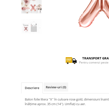
reveal
Artificii de brad
Confetti
Extinctoare gender reveal
Artificii pentru Tort Engros
Lumanari
Artificii sparklers
Pinata
Bete bengale
Seturi complete Petreceri
Bile pocnitoare
Moristi de sol
Distribuie
Stroboscoape
pe
Facebook
TRANSPORT GRA
Vulcani
Pentru comenzi peste 
Review-uri
(0)
Descriere
Balon folie litera ''X'' în culoare rose gold, dimensiuni înai
înălțime aprox. 35 cm (14''). Umflați cu aer.