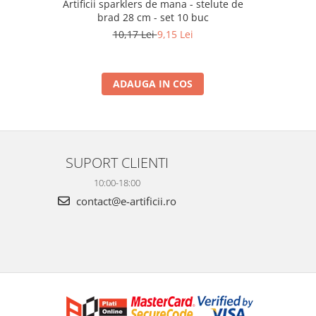
m
Artificii sparklers de mana - stelute de
Artificii 
brad 28 cm - set 10 buc
10,17 Lei
9,15 Lei
ADAUGA IN COS
SUPORT CLIENTI
10:00-18:00
contact@e-artificii.ro