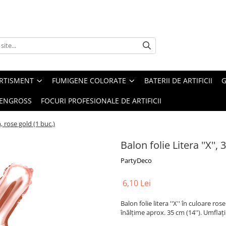
ERTISMENT
FUMIGENE COLORATE
BATERII DE ARTIFICII
G
 ENGROSS
FOCURI PROFESIONALE DE ARTIFICII
m, rose gold (1 buc.)
Balon folie Litera ''X'',
PartyDeco
6,10 Lei
Balon folie litera ''X'' în culoare r
înălțime aprox. 35 cm (14''). Umflați