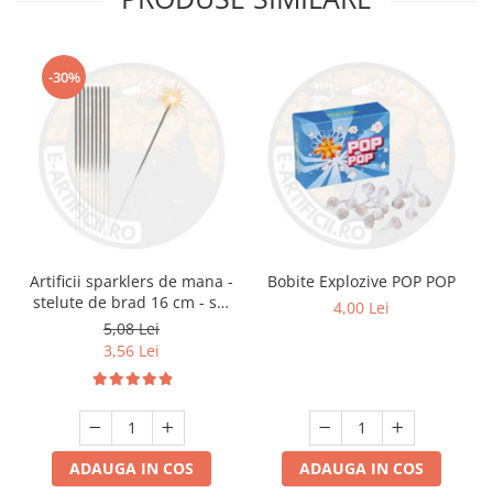
-30%
Artificii sparklers de mana -
Bobite Explozive POP POP
stelute de brad 16 cm - set
4,00 Lei
10 buc
5,08 Lei
3,56 Lei
ADAUGA IN COS
ADAUGA IN COS