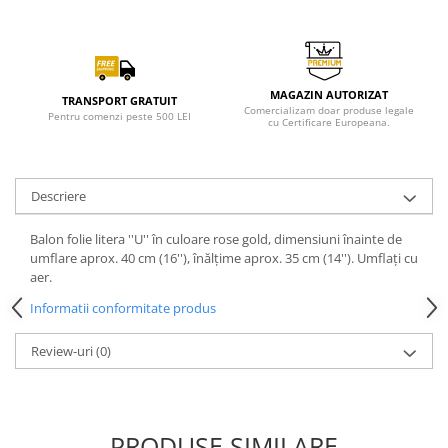
MAGAZIN AUTORIZAT
TRANSPORT GRATUIT
Comercializam doar produse legale
Pentru comenzi peste 500 LEI
cu Certificare Europeana.
Descriere
Balon folie litera ''U'' în culoare rose gold, dimensiuni înainte de
umflare aprox. 40 cm (16''), înălțime aprox. 35 cm (14''). Umflați cu
aer.
Informatii conformitate produs
Review-uri
(0)
PRODUSE SIMILARE