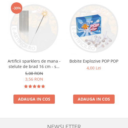
-30%
Artificii sparklers de mana -
Bobite Explozive POP POP
stelute de brad 16 cm - set
4,00 Lei
10 buc
5,08 RON
3,56 RON
ADAUGA IN COS
ADAUGA IN COS
NEWSLETTER