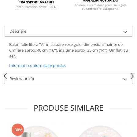
MAGAZIN AUTORIZAT
TRANSPORT GRATUIT
Comercializam doar produse legale
Pentru comenzi peste 500 LEI
cu Certificare Europeana.
Descriere
Balon folie litera ''A'' în culoare rose gold, dimensiuni înainte de
umflare aprox. 40 cm (16''), înălțime aprox. 35 cm (14''). Umflați cu
aer.
Informatii conformitate produs
Review-uri
(0)
PRODUSE SIMILARE
-30%