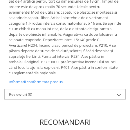
Set de 4 artificii pentru tort cu dimensiunea de 18 cm. Timpul de
ardere este de aproximativ 70 secunde. Ideale pentru
evenimente! Mod de utilizare: capatul de plastic se monteaza si
se aprinde capatul liber. Articol pirotehnic de divertisment
categoria 1. Produs interzis consumatorilor sub 16 ani. Se aprinde
cu un chibrit cu mana intinsa, de la o distanta de siguranta si
departe de obiecte inflamabile. Asigurati-va ca dupa folosire nu
se poate reaprinde. Depozitare: intre -15/+40 grade C..
Avertizare! H204: Incendiu sau pericol de proiectare. P210: A se
păstra departe de surse de căldură,scântei, flăcări deschise și
suprafețe fierbinți. Fumatul interzis! P234: A se păstra în
ambalajul original. P373: NU lupta împotriva incendiului atunci
când focul a ajuns la explozivi. P401: A se păstra în conformitate
cu reglementările naționale.
Informatii conformitate produs
Review-uri
(0)
RECOMANDARI