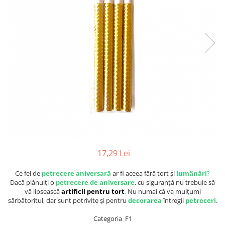
17,29 Lei
Ce fel de
petrecere aniversară
ar fi aceea fără tort și
lumânări
?
Dacă plănuiți o
petrecere de aniversare
, cu siguranță nu trebuie să
vă lipsească
artificii pentru tort
.
Nu numai că va mulțumi
sărbătoritul, dar sunt potrivite și pentru
decorarea
întregii
petreceri
.
Categoria F1