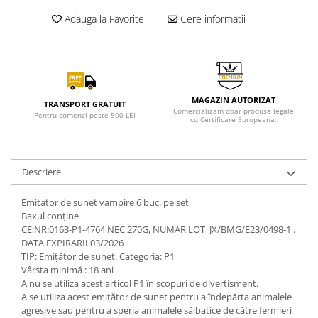
Adauga la Favorite
Cere informatii
MAGAZIN AUTORIZAT
TRANSPORT GRATUIT
Comercializam doar produse legale
Pentru comenzi peste 500 LEI
cu Certificare Europeana.
Descriere
Emitator de sunet vampire 6 buc. pe set
Baxul conține
CE:NR:0163-P1-4764 NEC 270G, NUMAR LOT JX/BMG/E23/0498-1 .
DATA EXPIRARII 03/2026
TIP: Emițător de sunet. Categoria: P1
Vârsta minimă : 18 ani
A nu se utiliza acest articol P1 în scopuri de divertisment.
A se utiliza acest emițător de sunet pentru a îndepărta animalele
agresive sau pentru a speria animalele sălbatice de către fermieri