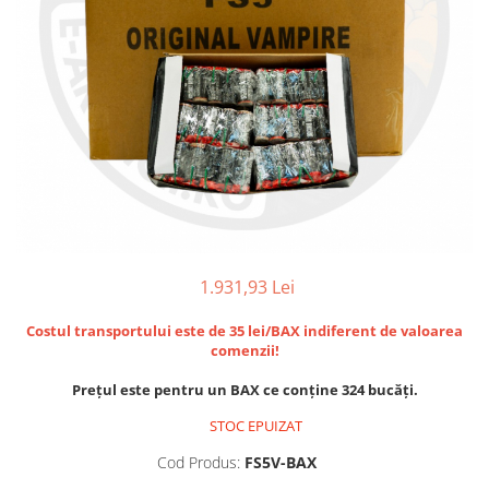
1.931,93 Lei
Costul transportului este de 35 lei/BAX indiferent de valoarea
comenzii!
Prețul este pentru un BAX ce conține 324 bucăți.
STOC EPUIZAT
Cod Produs:
FS5V-BAX