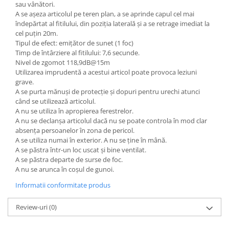
sau vânători.
A se așeza articolul pe teren plan, a se aprinde capul cel mai
îndepărtat al fitilului, din poziția laterală și a se retrage imediat la
cel puțin 20m.
Tipul de efect: emițător de sunet (1 foc)
Timp de întârziere al fitilului: 7,6 secunde.
Nivel de zgomot 118,9dB@15m
Utilizarea imprudentă a acestui articol poate provoca leziuni
grave.
A se purta mănuși de protecție și dopuri pentru urechi atunci
când se utilizează articolul.
A nu se utiliza în apropierea ferestrelor.
A nu se declanșa articolul dacă nu se poate controla în mod clar
absența persoanelor în zona de pericol.
A se utiliza numai în exterior. A nu se ține în mână.
A se păstra într-un loc uscat și bine ventilat.
A se păstra departe de surse de foc.
A nu se arunca în coșul de gunoi.
Informatii conformitate produs
Review-uri
(0)