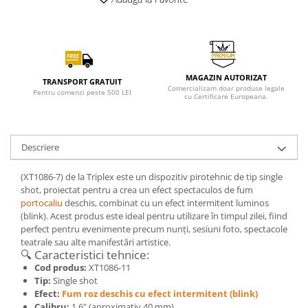
MAGAZIN AUTORIZAT
TRANSPORT GRATUIT
Comercializam doar produse legale
Pentru comenzi peste 500 LEI
cu Certificare Europeana.
Descriere
(XT1086-7) de la Triplex este un dispozitiv pirotehnic de tip single
shot, proiectat pentru a crea un efect spectaculos de fum
portocaliu
deschis, combinat cu un efect intermitent luminos
(blink). Acest produs este ideal pentru utilizare în timpul zilei, fiind
perfect pentru evenimente precum nunți, sesiuni foto, spectacole
teatrale sau alte manifestări artistice.
🔍 Caracteristici tehnice:
Cod produs:
XT1086-11
Tip:
Single shot
Efect:
Fum roz deschis cu efect intermitent (blink)
Calibru:
1.6" (aproximativ 40 mm)