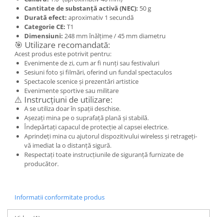
Cantitate de substanță activă (NEC):
50 g
Durată efect:
aproximativ 1 secundă
Categorie CE:
T1
Dimensiuni:
248 mm înălțime / 45 mm diametru
🎯 Utilizare recomandată:
Acest produs este potrivit pentru:
Evenimente de zi, cum ar fi nunți sau festivaluri
Sesiuni foto și filmări, oferind un fundal spectaculos
Spectacole scenice și prezentări artistice
Evenimente sportive sau militare
⚠️ Instrucțiuni de utilizare:
A se utiliza doar în spații deschise.
Așezați mina pe o suprafață plană și stabilă.
Îndepărtați capacul de protecție al capsei electrice.
Aprindeți mina cu ajutorul dispozitivului wireless și retrageți-
vă imediat la o distanță sigură.
Respectați toate instrucțiunile de siguranță furnizate de
producător.
Informatii conformitate produs