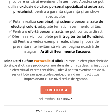
și culoare oricărui eveniment în aer liber. Acestea se pot
utiliza
exclusiv de către personal specializat și autorizat
pirotehnist
, pentru a garanta siguranța și un show
spectaculos.
✅ Putem realiza
combinații și scheme personalizate de
efecte și culori
, adaptate tematicii evenimentului tău.
✅ Pentru o
ofertă personalizată
, ne poți contacta direct.
✅ Oferim servicii complete pe
întreg teritoriul României
.
📸 Pentru a vedea exemple reale, clipuri și poze de
prezentare, te invităm să vizitezi pagina noastră de
Instagram:
Artificii Evenimente Suceava
.
Mina De zi cu fum
Portocalie
si Blink T1
este un efect pirotehnic de
tip single shot, care produce un nor dens de fum roz deschis, însoțit de
un efect vizual intermitent (blink). Ideală pentru evenimente de zi,
sesiuni foto sau spectacole scenice, oferind un impact vizual
impresionant cu un nivel redus de zgomot.
CERE OFERTA
Cod Produs:
XT1086-7
Adauga la Favorite