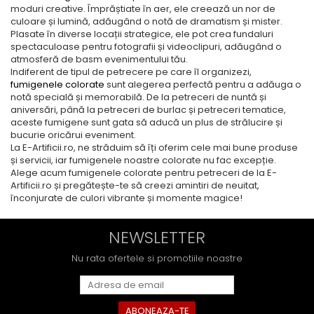
moduri creative. Împrăștiate în aer, ele creează un nor de
culoare și lumină, adăugând o notă de dramatism și mister.
Plasate în diverse locații strategice, ele pot crea fundaluri
spectaculoase pentru fotografii și videoclipuri, adăugând o
atmosferă de basm evenimentului tău.
Indiferent de tipul de petrecere pe care îl organizezi,
fumigenele colorate
sunt alegerea perfectă pentru a adăuga o
notă specială și memorabilă. De la petreceri de nuntă și
aniversări, până la petreceri de burlac și petreceri tematice,
aceste fumigene sunt gata să aducă un plus de strălucire și
bucurie oricărui eveniment.
La E-Artificii.ro, ne străduim să îți oferim cele mai bune produse
și servicii, iar fumigenele noastre colorate nu fac excepție.
Alege acum fumigenele colorate pentru petreceri de la E-
Artificii.ro și pregătește-te să creezi amintiri de neuitat,
înconjurate de culori vibrante și momente magice!
NEWSLETTER
Nu rata ofertele si promotiile noastre