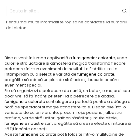
Pentru mai multe informatii te rog sa ne contactezi la numarul
de telefon
Bine ai venit în lumea captivantă a
fumigenelor colorate
, unde
culorile strălucitoare și atmosfera magică transformă fiecare
petrecere într-un eveniment de neuitat! La E-Artificii.ro, te
întâmpinăm cu o selecție variată de
fumigene colorate
,
pregătite să aducă un plus de strălucire și bucurie oricărui
eveniment special.
Fie că organizezi o petrecere de nuntă, un botez, o majorat sau
doar vrei să îți încânți prietenii la o petrecere de acasă,
fumigenele colorate
sunt alegerea perfectă pentru a adăuga o
notă de spectacol și magie atmosferei tale. Disponibile într-o
varietate de culori vibrante, precum roșu pasional, albastru
profund, verde strălucitor, galben răsăritor și multe altele,
fumigenele noastre
sunt pregătite să creeze efecte uimitoare și
să îți încânte oaspeții.
Aceste
fumigene colorate
pot fi folosite într-o multitudine de