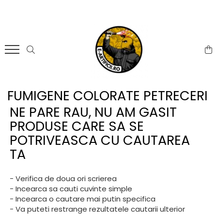
ARTICOLE DE DIVERTISMENT
FUMIGENE COLORATE
GENDER REVEAL
ARTICOLE DE PETRECERE
Artificii de brad
Torte de stadion
Fumigene colorate gender
Artificii de tort
reveal
Artificii pentru Tort Engros
Artificii sparklers
Artificii gender reveal
Artificii sparklers
Artificii Tort Engros
FUMIGENE COLORATE PETRECERI
Baloane gender reveal
Bete bengale
BALOANE
NE PARE RAU, NU AM GASIT
Confetti / Pudra colorata
Bile pocnitoare
Confetti
gender reveal
PRODUSE CARE SA SE
Moristi de sol
Lumanari
Extinctoare gender reveal
POTRIVEASCA CU CAUTAREA
Stroboscoape
Pinata
TA
Vulcani
Seturi complete Petreceri
- Verifica de doua ori scrierea
- Incearca sa cauti cuvinte simple
- Incearca o cautare mai putin specifica
- Va puteti restrange rezultatele cautarii ulterior