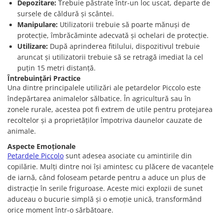
Depozitare:
Trebuie păstrate într-un loc uscat, departe de
sursele de căldură și scântei.
Manipulare:
Utilizatorii trebuie să poarte mănuși de
protecție, îmbrăcăminte adecvată și ochelari de protecție.
Utilizare:
După aprinderea fitilului, dispozitivul trebuie
aruncat și utilizatorii trebuie să se retragă imediat la cel
puțin 15 metri distanță.
Întrebuințări Practice
Una dintre principalele utilizări ale petardelor Piccolo este
îndepărtarea animalelor sălbatice. În agricultură sau în
zonele rurale, acestea pot fi extrem de utile pentru protejarea
recoltelor și a proprietăților împotriva daunelor cauzate de
animale.
Aspecte Emoționale
Petardele Piccolo
sunt adesea asociate cu amintirile din
copilărie. Mulți dintre noi își amintesc cu plăcere de vacanțele
de iarnă, când foloseam petarde pentru a aduce un plus de
distracție în serile friguroase. Aceste mici explozii de sunet
aduceau o bucurie simplă și o emoție unică, transformând
orice moment într-o sărbătoare.