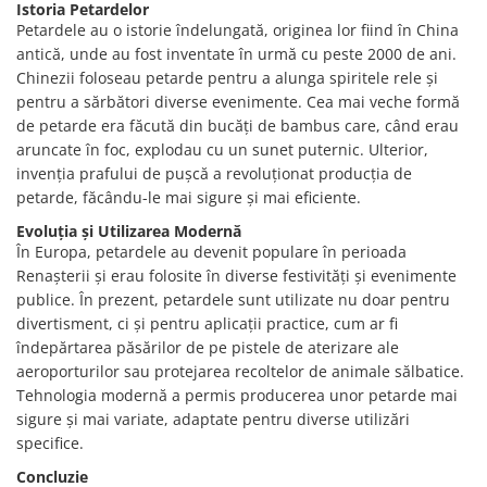
Istoria Petardelor
Petardele au o istorie îndelungată, originea lor fiind în China
antică, unde au fost inventate în urmă cu peste 2000 de ani.
Chinezii foloseau petarde pentru a alunga spiritele rele și
pentru a sărbători diverse evenimente. Cea mai veche formă
de petarde era făcută din bucăți de bambus care, când erau
aruncate în foc, explodau cu un sunet puternic. Ulterior,
invenția prafului de pușcă a revoluționat producția de
petarde, făcându-le mai sigure și mai eficiente.
Evoluția și Utilizarea Modernă
În Europa, petardele au devenit populare în perioada
Renașterii și erau folosite în diverse festivități și evenimente
publice. În prezent, petardele sunt utilizate nu doar pentru
divertisment, ci și pentru aplicații practice, cum ar fi
îndepărtarea păsărilor de pe pistele de aterizare ale
aeroporturilor sau protejarea recoltelor de animale sălbatice.
Tehnologia modernă a permis producerea unor petarde mai
sigure și mai variate, adaptate pentru diverse utilizări
specifice.
Concluzie